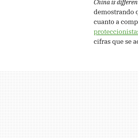
China is differen
demostrando 
cuanto a compr
proteccionista
cifras que se a