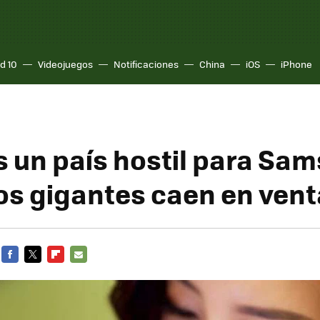
d 10
Videojuegos
Notificaciones
China
iOS
iPhone
s un país hostil para Sa
los gigantes caen en ven
FACEBOOK
TWITTER
FLIPBOARD
E-
MAIL