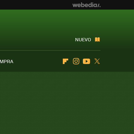
NUEVO
OMPRA
Flipboard
Instagram
Youtube
Twitter