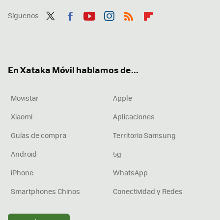
Síguenos
Twit
Fac
You
Inst
RSS
Flip
ter
ebo
tub
agr
boa
ok
e
am
rd
En Xataka Móvil hablamos de...
Movistar
Apple
Xiaomi
Aplicaciones
Guías de compra
Territorio Samsung
Android
5g
iPhone
WhatsApp
Smartphones Chinos
Conectividad y Redes