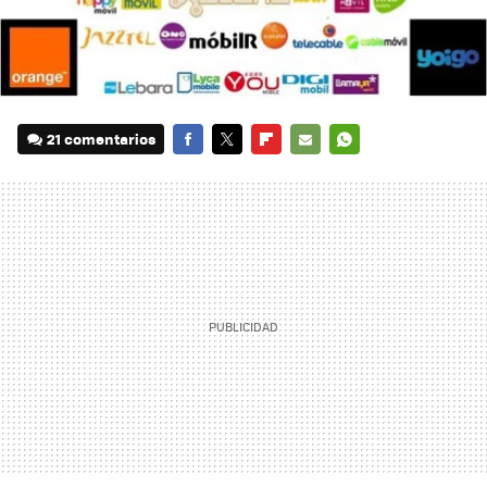
21 comentarios
FACEBOOK
TWITTER
FLIPBOARD
E-
WHATSAPP
MAIL