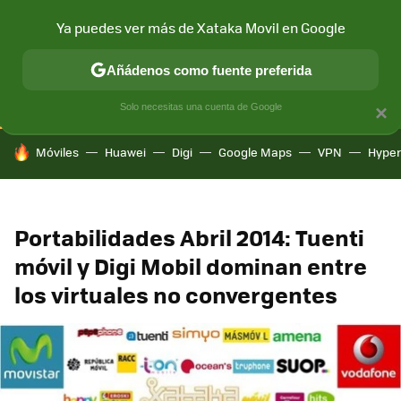
Ya puedes ver más de Xataka Movil en Google
CONECTIVIDAD
MÓVIL Y SOCIEDAD
APLICACIONES
COM
Añádenos como fuente preferida
Solo necesitas una cuenta de Google
×
HOY SE HABLA DE
Móviles
Huawei
Digi
Google Maps
VPN
Hype
Portabilidades Abril 2014: Tuenti
móvil y Digi Mobil dominan entre
los virtuales no convergentes