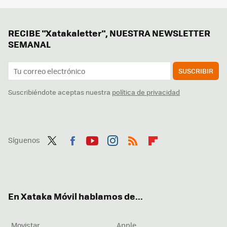
RECIBE "Xatakaletter", NUESTRA NEWSLETTER
SEMANAL
SUSCRIBIR
Suscribiéndote aceptas nuestra
política de privacidad
Síguenos
Twit
Fac
You
Inst
RSS
Flip
ter
ebo
tub
agr
boa
ok
e
am
rd
En Xataka Móvil hablamos de...
Movistar
Apple