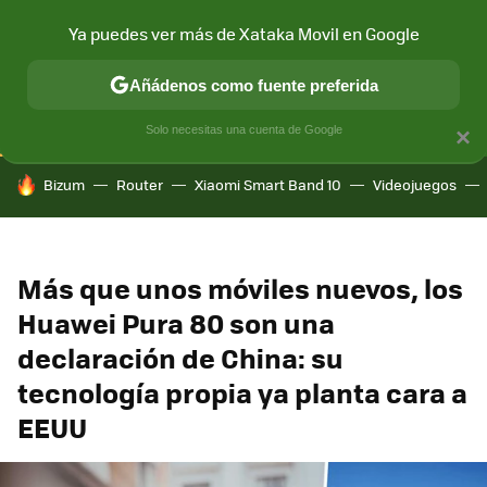
Ya puedes ver más de Xataka Movil en Google
CONECTIVIDAD
MÓVIL Y SOCIEDAD
APLICACIONES
COM
Añádenos como fuente preferida
Solo necesitas una cuenta de Google
×
HOY SE HABLA DE
Bizum
Router
Xiaomi Smart Band 10
Videojuegos
Más que unos móviles nuevos, los
Huawei Pura 80 son una
declaración de China: su
tecnología propia ya planta cara a
EEUU