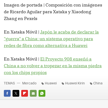
Imagen de portada | Composición con imágenes
de Ricardo Aguilar para Xataka y Xiaodong
Zhang en Pexels
En Xataka Móvil |
Japón le acaba de declarar la
"guerra" a China: un sistema operativo para
redes de fibra como alternativa a Huawei
En Xataka Móvil |
El Proyecto 908 enseñó a
China a no volver a tropezar en la misma piedra
con los chips propios
TEMAS
Mercado
Huawei
Huawei Kirin
China
FACEBOOK
TWITTER
FLIPBOARD
E-
WHATSAPP
MAIL