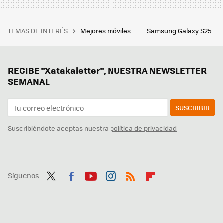
TEMAS DE INTERÉS
Mejores móviles
Samsung Galaxy S25
RECIBE "Xatakaletter", NUESTRA NEWSLETTER
SEMANAL
SUSCRIBIR
Suscribiéndote aceptas nuestra
política de privacidad
Síguenos
Twit
Fac
You
Inst
RSS
Flip
ter
ebo
tub
agr
boa
ok
e
am
rd