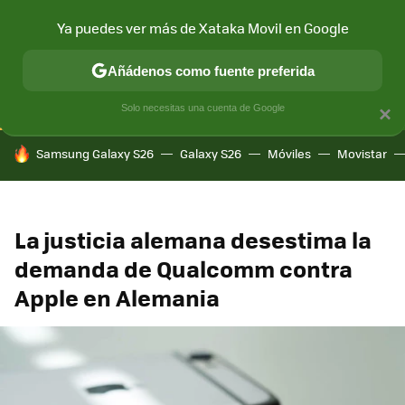
Ya puedes ver más de Xataka Movil en Google
CONECTIVIDAD
MÓVIL Y SOCIEDAD
APLICACIONES
COM
Añádenos como fuente preferida
Solo necesitas una cuenta de Google
×
HOY SE HABLA DE
Samsung Galaxy S26
Galaxy S26
Móviles
Movistar
La justicia alemana desestima la
demanda de Qualcomm contra
Apple en Alemania