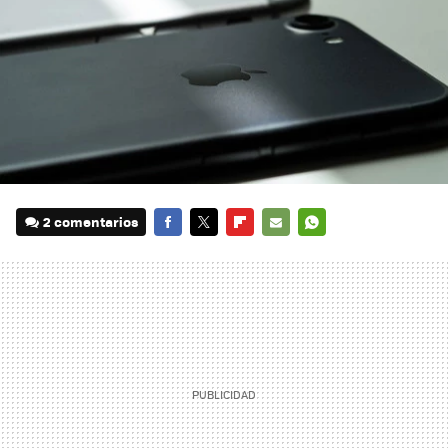
2 comentarios
FACEBOOK
TWITTER
FLIPBOARD
E-
WHATSAPP
MAIL