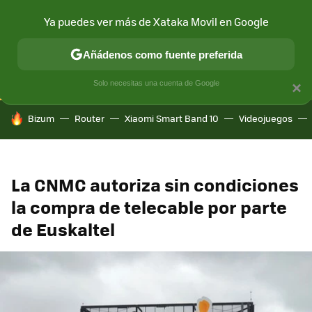
Ya puedes ver más de Xataka Movil en Google
CONECTIVIDAD
MÓVIL Y SOCIEDAD
APLICACIONES
COM
Añádenos como fuente preferida
Solo necesitas una cuenta de Google
×
HOY SE HABLA DE
Bizum
Router
Xiaomi Smart Band 10
Videojuegos
La CNMC autoriza sin condiciones
la compra de telecable por parte
de Euskaltel