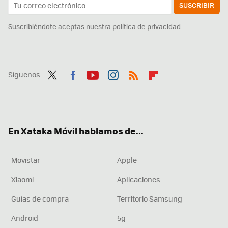
SUSCRIBIR
Suscribiéndote aceptas nuestra
política de privacidad
Síguenos
Twit
Fac
You
Inst
RSS
Flip
ter
ebo
tub
agr
boa
ok
e
am
rd
En Xataka Móvil hablamos de...
Movistar
Apple
Xiaomi
Aplicaciones
Guías de compra
Territorio Samsung
Android
5g