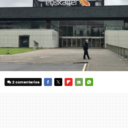
2 comentarios
FACEBOOK
TWITTER
FLIPBOARD
E-
WHATSAPP
MAIL