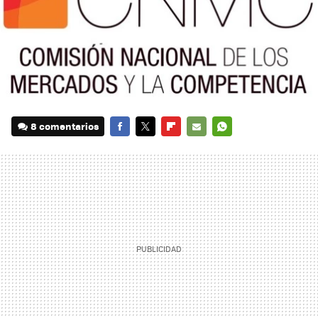
8 comentarios
FACEBOOK
TWITTER
FLIPBOARD
E-
WHATSAPP
MAIL