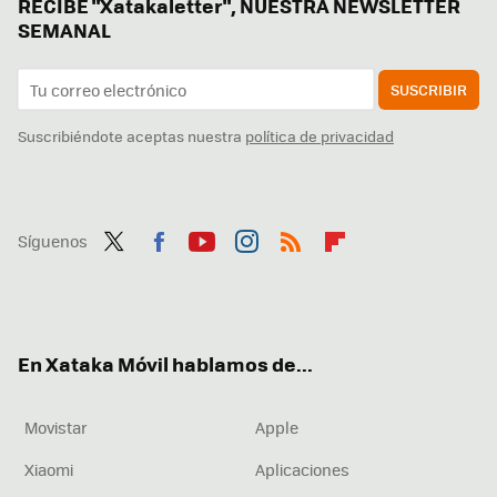
RECIBE "Xatakaletter", NUESTRA NEWSLETTER
SEMANAL
SUSCRIBIR
Suscribiéndote aceptas nuestra
política de privacidad
Síguenos
Twit
Fac
You
Inst
RSS
Flip
ter
ebo
tub
agr
boa
ok
e
am
rd
En Xataka Móvil hablamos de...
Movistar
Apple
Xiaomi
Aplicaciones