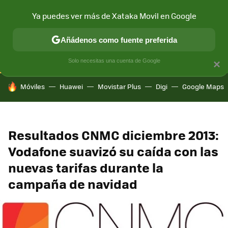
Ya puedes ver más de Xataka Movil en Google
CONECTIVIDAD
MÓVIL Y SOCIEDAD
APLICACIONES
COM
Añádenos como fuente preferida
Solo necesitas una cuenta de Google
×
HOY SE HABLA DE
Móviles
Huawei
Movistar Plus
Digi
Google Maps
Resultados CNMC diciembre 2013:
Vodafone suavizó su caída con las
nuevas tarifas durante la
campaña de navidad