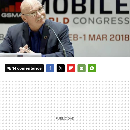
14 comentarios
FACEBOOK
TWITTER
FLIPBOARD
E-
WHATSAPP
MAIL