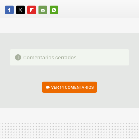
FACEBOOK
TWITTER
FLIPBOARD
E-
WHATSAPP
MAIL
Comentarios cerrados
VER
14 COMENTARIOS