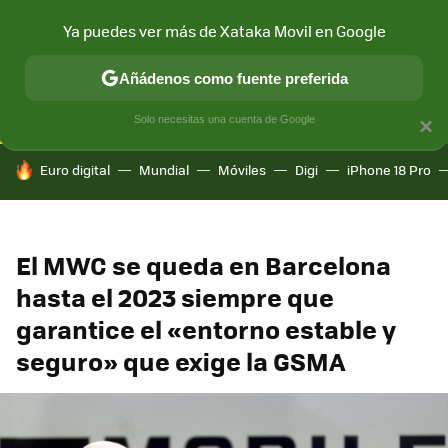
Ya puedes ver más de Xataka Movil en Google
CONECTIVIDAD
MÓVIL Y SOCIEDAD
APLICACIONES
COM
Añádenos como fuente preferida
Solo necesitas una cuenta de Google
×
HOY SE HABLA DE
Euro digital
Mundial
Móviles
Digi
iPhone 18 Pro
El MWC se queda en Barcelona
hasta el 2023 siempre que
garantice el «entorno estable y
seguro» que exige la GSMA