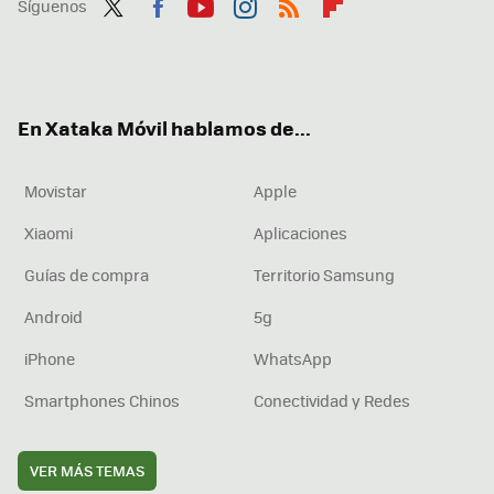
Síguenos
Twit
Fac
You
Inst
RSS
Flip
ter
ebo
tub
agr
boa
ok
e
am
rd
En Xataka Móvil hablamos de...
Movistar
Apple
Xiaomi
Aplicaciones
Guías de compra
Territorio Samsung
Android
5g
iPhone
WhatsApp
Smartphones Chinos
Conectividad y Redes
VER MÁS TEMAS