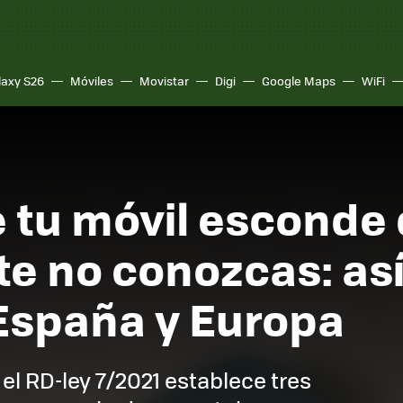
laxy S26
Móviles
Movistar
Digi
Google Maps
WiFi
e tu móvil esconde
 no conozcas: así 
 España y Europa
 el RD-ley 7/2021 establece tres