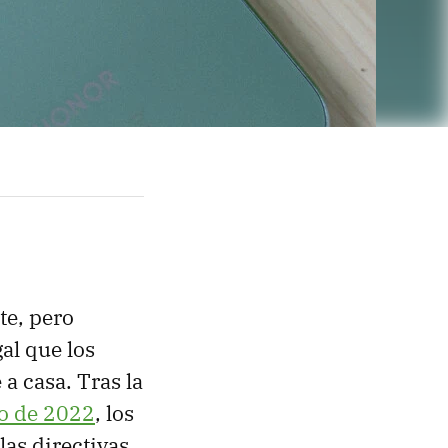
e, pero
al que los
a casa. Tras la
ro de 2022
, los
as directivas