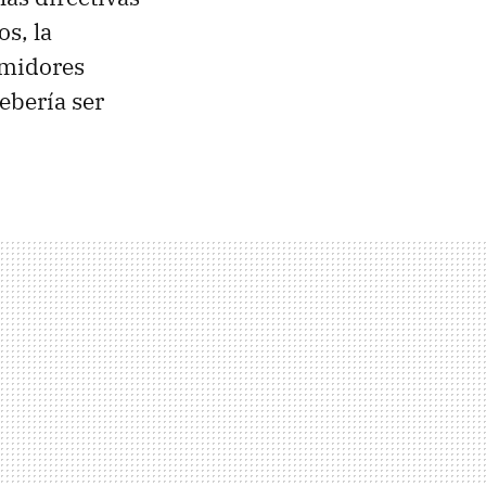
os, la
midores
ebería ser