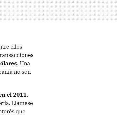
tre ellos
transacciones
dólares
. Una
pañía no son
 en el 2011
,
arla. Llámese
nterés que