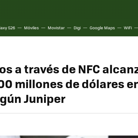
laxy S26
Móviles
Movistar
Digi
Google Maps
WiFi
os a través de NFC alcan
00 millones de dólares en
egún Juniper