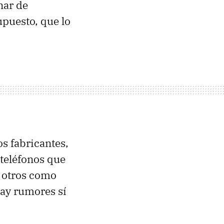
nar de
supuesto, que lo
os fabricantes,
 teléfonos que
y otros como
ay rumores sí