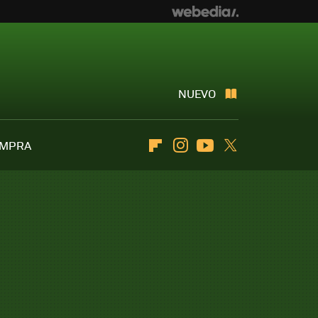
NUEVO
OMPRA
Flipboard
Instagram
Youtube
Twitter