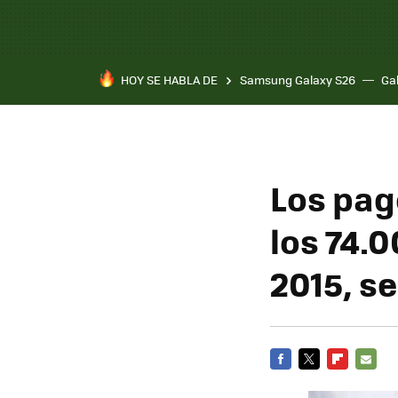
HOY SE HABLA DE
Samsung Galaxy S26
Ga
Los pag
los 74.0
2015, s
FACEBOOK
TWITTER
FLIPBOARD
E-