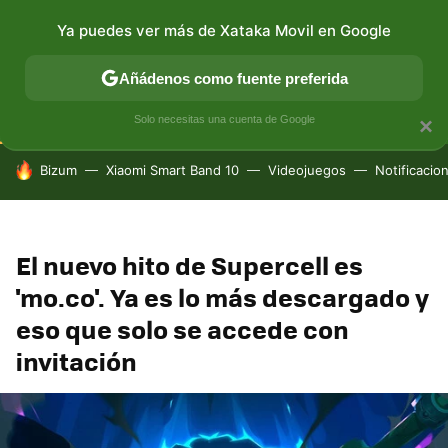
Ya puedes ver más de Xataka Movil en Google
CONECTIVIDAD
MÓVIL Y SOCIEDAD
APLICACIONES
Añádenos como fuente preferida
Solo necesitas una cuenta de Google
×
HOY SE HABLA DE
Bizum
Xiaomi Smart Band 10
Videojuegos
Notificacio
El nuevo hito de Supercell es
'mo.co'. Ya es lo más descargado y
eso que solo se accede con
invitación