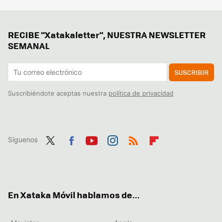
RECIBE "Xatakaletter", NUESTRA NEWSLETTER
SEMANAL
SUSCRIBIR
Suscribiéndote aceptas nuestra
política de privacidad
Síguenos
Twit
Fac
You
Inst
RSS
Flip
ter
ebo
tub
agr
boa
ok
e
am
rd
En Xataka Móvil hablamos de...