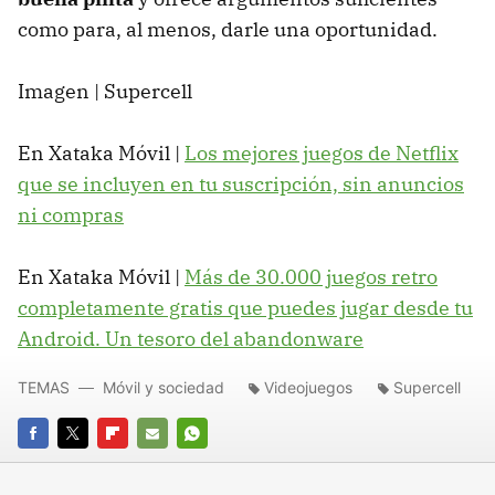
como para, al menos, darle una oportunidad.
Imagen | Supercell
En Xataka Móvil |
Los mejores juegos de Netflix
que se incluyen en tu suscripción, sin anuncios
ni compras
En Xataka Móvil |
Más de 30.000 juegos retro
completamente gratis que puedes jugar desde tu
Android. Un tesoro del abandonware
TEMAS
Móvil y sociedad
Videojuegos
Supercell
FACEBOOK
TWITTER
FLIPBOARD
E-
WHATSAPP
MAIL