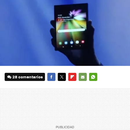
28 comentarios
FACEBOOK
TWITTER
FLIPBOARD
E-
WHATSAPP
MAIL