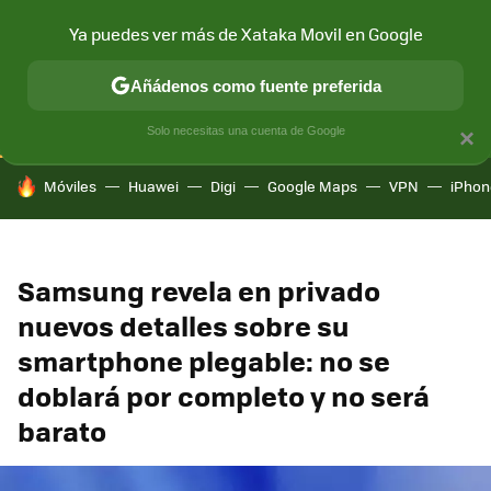
Ya puedes ver más de Xataka Movil en Google
CONECTIVIDAD
MÓVIL Y SOCIEDAD
APLICACIONES
COM
Añádenos como fuente preferida
Solo necesitas una cuenta de Google
×
HOY SE HABLA DE
Móviles
Huawei
Digi
Google Maps
VPN
iPhon
Samsung revela en privado
nuevos detalles sobre su
smartphone plegable: no se
doblará por completo y no será
barato