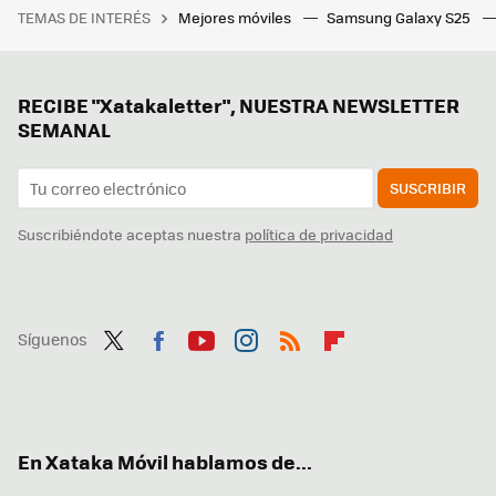
TEMAS DE INTERÉS
Mejores móviles
Samsung Galaxy S25
RECIBE "Xatakaletter", NUESTRA NEWSLETTER
SEMANAL
SUSCRIBIR
Suscribiéndote aceptas nuestra
política de privacidad
Síguenos
Twit
Fac
You
Inst
RSS
Flip
ter
ebo
tub
agr
boa
ok
e
am
rd
En Xataka Móvil hablamos de...