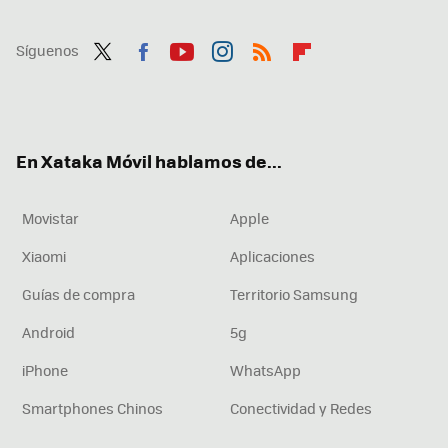
Síguenos
Twit
Fac
You
Inst
RSS
Flip
ter
ebo
tub
agr
boa
ok
e
am
rd
En Xataka Móvil hablamos de...
Movistar
Apple
Xiaomi
Aplicaciones
Guías de compra
Territorio Samsung
Android
5g
iPhone
WhatsApp
Smartphones Chinos
Conectividad y Redes