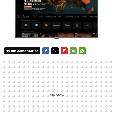
Sin comentarios
FACEBOOK
TWITTER
FLIPBOARD
E-
WHATSAPP
MAIL