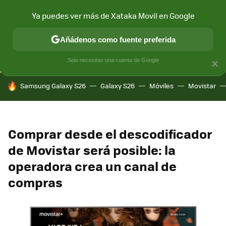
Ya puedes ver más de Xataka Movil en Google
CONECTIVIDAD
MÓVIL Y SOCIEDAD
APLICACIONES
COM
Añádenos como fuente preferida
Solo necesitas una cuenta de Google
×
HOY SE HABLA DE
Samsung Galaxy S26
Galaxy S26
Móviles
Movistar
Comprar desde el descodificador
de Movistar será posible: la
operadora crea un canal de
compras