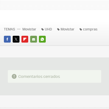
TEMAS
Movistar
UHD
Movistar
compras
FACEBOOK
TWITTER
FLIPBOARD
E-
WHATSAPP
MAIL
Comentarios cerrados