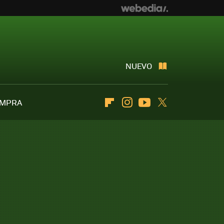
NUEVO
OMPRA
Flipboard
Instagram
Youtube
Twitter