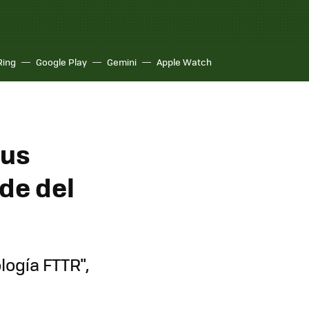
Ring
Google Play
Gemini
Apple Watch
sus
ude del
logía FTTR",