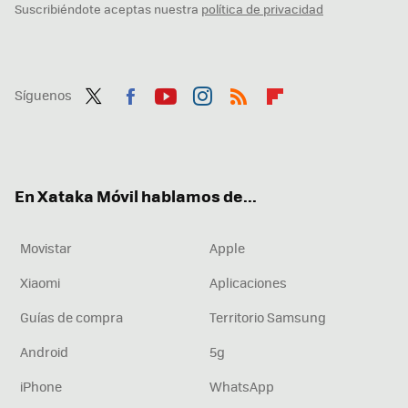
Suscribiéndote aceptas nuestra
política de privacidad
Síguenos
Twit
Fac
You
Inst
RSS
Flip
ter
ebo
tub
agr
boa
ok
e
am
rd
En Xataka Móvil hablamos de...
Movistar
Apple
Xiaomi
Aplicaciones
Guías de compra
Territorio Samsung
Android
5g
iPhone
WhatsApp