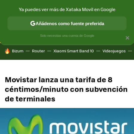
Ya puedes ver más de Xataka Movil en Google
CONECTIVIDAD
MÓVIL Y SOCIEDAD
APLICACIONES
COM
Añádenos como fuente preferida
Solo necesitas una cuenta de Google
×
HOY SE HABLA DE
Bizum
Router
Xiaomi Smart Band 10
Videojuegos
Movistar lanza una tarifa de 8
céntimos/minuto con subvención
de terminales