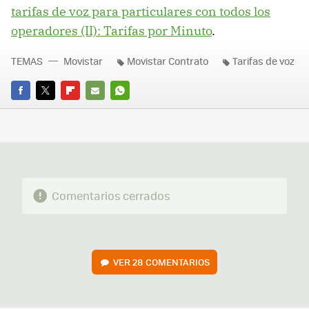
tarifas de voz para particulares con todos los
operadores (II): Tarifas por Minuto
.
TEMAS
Movistar
Movistar Contrato
Tarifas de voz
FACEBOOK
TWITTER
FLIPBOARD
E-
WHATSAPP
MAIL
Comentarios cerrados
VER
28 COMENTARIOS