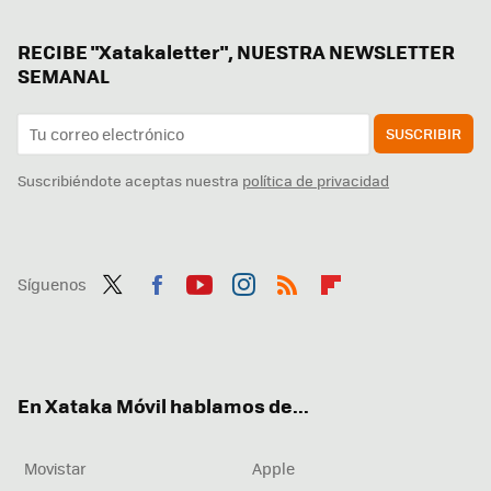
RECIBE "Xatakaletter", NUESTRA NEWSLETTER
SEMANAL
SUSCRIBIR
Suscribiéndote aceptas nuestra
política de privacidad
Síguenos
Twit
Fac
You
Inst
RSS
Flip
ter
ebo
tub
agr
boa
ok
e
am
rd
En Xataka Móvil hablamos de...
Movistar
Apple