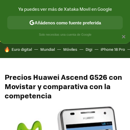
Ya puedes ver más de Xataka Movil en Google
CONECTIVIDAD
MÓVIL Y SOCIEDAD
APLICACIONES
COM
Añádenos como fuente preferida
Solo necesitas una cuenta de Google
×
HOY SE HABLA DE
Euro digital
Mundial
Móviles
Digi
iPhone 18 Pro
Precios Huawei Ascend G526 con
Movistar y comparativa con la
competencia