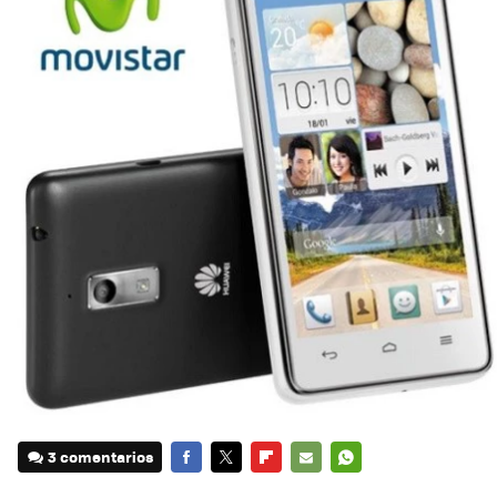
3 comentarios
FACEBOOK
TWITTER
FLIPBOARD
E-
WHATSAPP