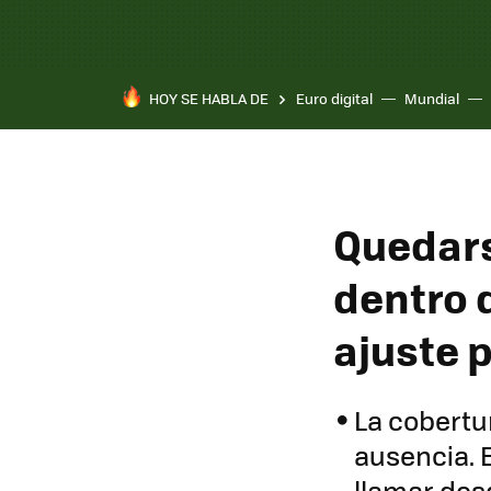
HOY SE HABLA DE
Euro digital
Mundial
Pixel 10a
Quedars
dentro 
ajuste 
La cobertur
ausencia. 
llamar desd