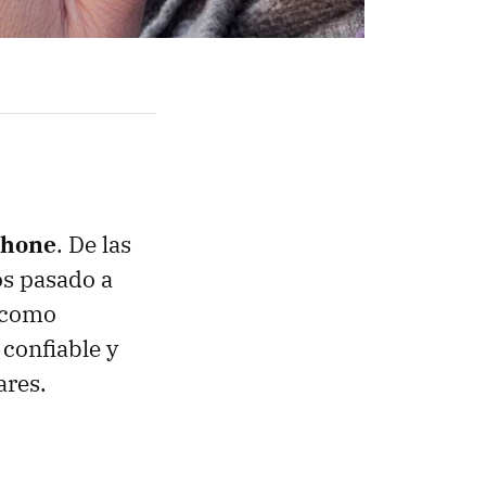
phone
. De las
os pasado a
a como
confiable y
ares.