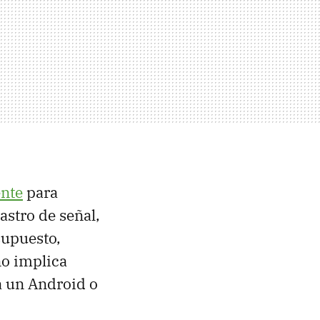
ente
para
astro de señal,
supuesto,
no implica
a un Android o