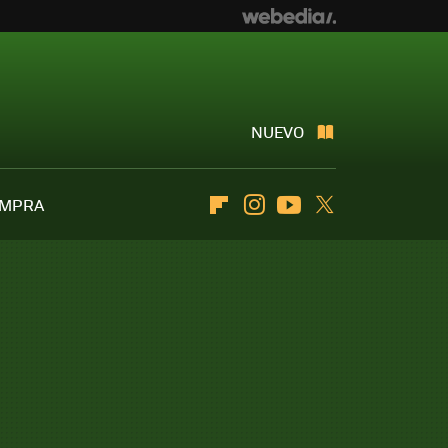
NUEVO
OMPRA
Flipboard
Instagram
Youtube
Twitter