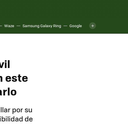
Waze
Samsung Galaxy Ring
Google
il
n este
arlo
llar por su
bilidad de