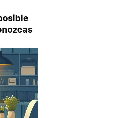
posible
conozcas