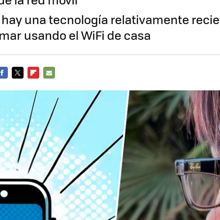
, hay una tecnología relativamente reci
amar usando el WiFi de casa
FACEBOOK
TWITTER
FLIPBOARD
E-
MAIL