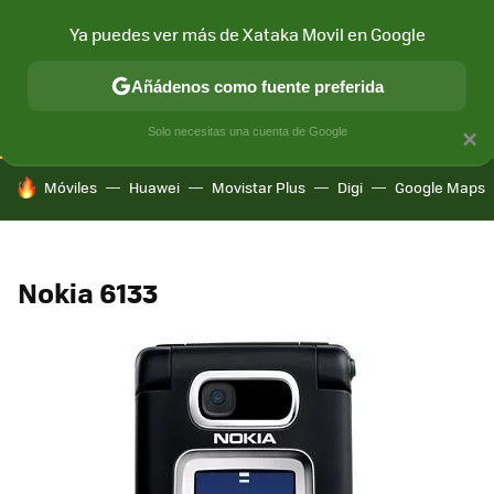
Ya puedes ver más de Xataka Movil en Google
CONECTIVIDAD
MÓVIL Y SOCIEDAD
APLICACIONES
COM
Añádenos como fuente preferida
Solo necesitas una cuenta de Google
×
HOY SE HABLA DE
Móviles
Huawei
Movistar Plus
Digi
Google Maps
Nokia 6133