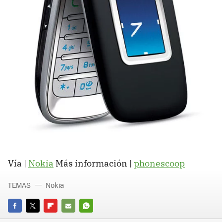
Vía |
Nokia
Más información |
phonescoop
TEMAS
Nokia
FACEBOOK
TWITTER
FLIPBOARD
E-
WHATSAPP