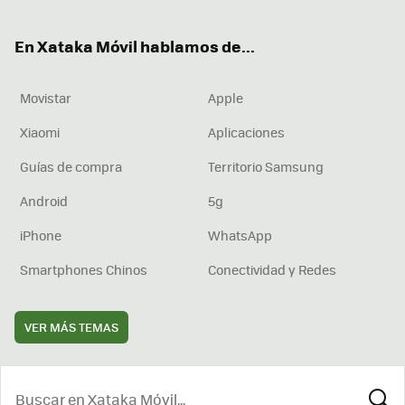
ter
ebo
tub
agr
boa
ok
e
am
rd
En Xataka Móvil hablamos de...
Movistar
Apple
Xiaomi
Aplicaciones
Guías de compra
Territorio Samsung
Android
5g
iPhone
WhatsApp
Smartphones Chinos
Conectividad y Redes
VER MÁS TEMAS