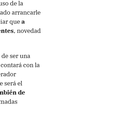
uso de la
rado arrancarle
ciar que
a
entes
, novedad
 de ser una
contará con la
erador
 será el
mbién de
lamadas