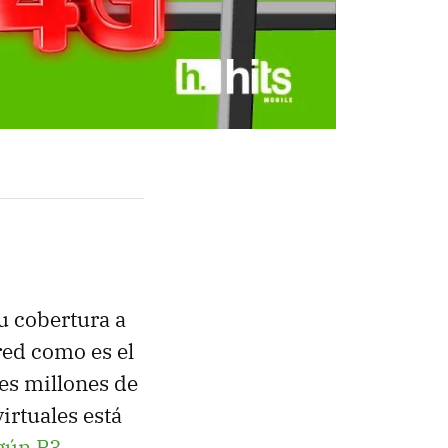
u cobertura a
red como es el
res millones de
irtuales está
egún P3