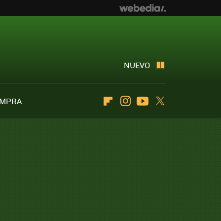
NUEVO
OMPRA
Flipboard
Instagram
Youtube
Twitter