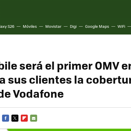
laxy S26
Móviles
Movistar
Digi
Google Maps
WiFi
bile será el primer OMV e
a sus clientes la cobertu
de Vodafone
FACEBOOK
TWITTER
FLIPBOARD
E-