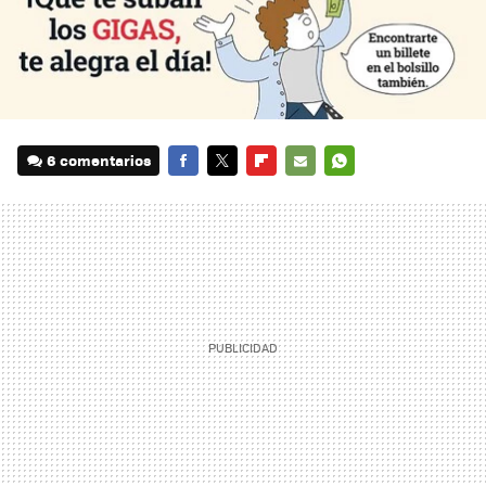
6 comentarios
FACEBOOK
TWITTER
FLIPBOARD
E-
WHATSAPP
MAIL