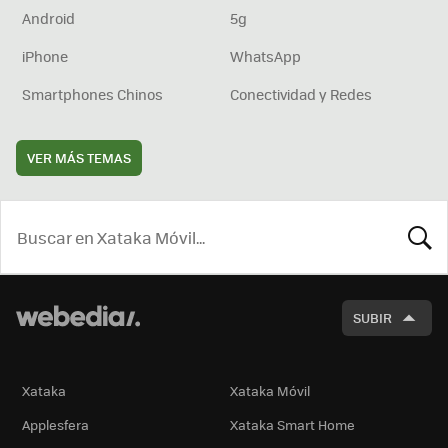
Android
5g
iPhone
WhatsApp
Smartphones Chinos
Conectividad y Redes
VER MÁS TEMAS
BUSCA
SUBIR
Xataka
Xataka Móvil
Applesfera
Xataka Smart Home