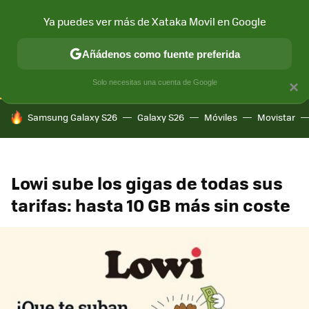
Ya puedes ver más de Xataka Movil en Google
CONECTIVIDAD
MÓVIL Y SOCIEDAD
APLICACIONES
COM
Añádenos como fuente preferida
Solo necesitas una cuenta de Google
×
HOY SE HABLA DE
Samsung Galaxy S26
Galaxy S26
Móviles
Movistar
Lowi sube los gigas de todas sus
tarifas: hasta 10 GB más sin coste