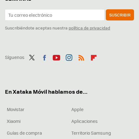
SUSCRIBIR
Suscribiéndote aceptas nuestra
política de privacidad
Síguenos
Twit
Fac
You
Inst
RSS
Flip
ter
ebo
tub
agr
boa
ok
e
am
rd
En Xataka Móvil hablamos de...
Movistar
Apple
Xiaomi
Aplicaciones
Guías de compra
Territorio Samsung