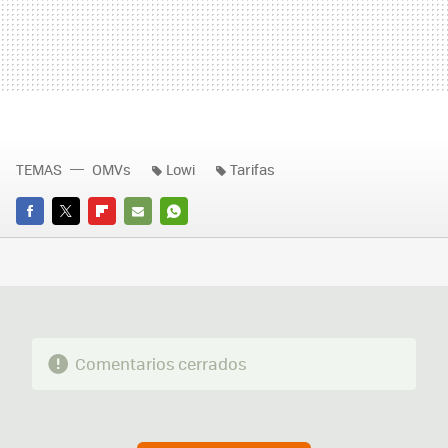
TEMAS
OMVs
Lowi
Tarifas
FACEBOOK
TWITTER
FLIPBOARD
E-
WHATSAPP
MAIL
Comentarios cerrados