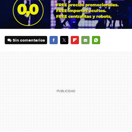
Sin comentarios
FACEBOOK
TWITTER
FLIPBOARD
E-
WHATSAPP
MAIL