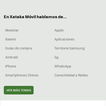
ter
ebo
tub
agr
boa
ok
e
am
rd
En Xataka Móvil hablamos de...
Movistar
Apple
Xiaomi
Aplicaciones
Guías de compra
Territorio Samsung
Android
5g
iPhone
WhatsApp
Smartphones Chinos
Conectividad y Redes
VER MÁS TEMAS