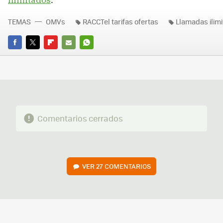
TEMAS
OMVs
RACCTel tarifas ofertas
Llamadas ilim
FACEBOOK
TWITTER
FLIPBOARD
E-
WHATSAPP
MAIL
Comentarios cerrados
VER
27 COMENTARIOS