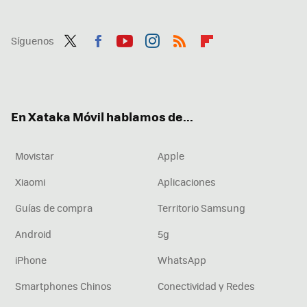
Síguenos
Twit
Fac
You
Inst
RSS
Flip
ter
ebo
tub
agr
boa
ok
e
am
rd
En Xataka Móvil hablamos de...
Movistar
Apple
Xiaomi
Aplicaciones
Guías de compra
Territorio Samsung
Android
5g
iPhone
WhatsApp
Smartphones Chinos
Conectividad y Redes