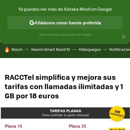
Ya puedes ver más de Xataka Movil en Google
CONECTIVIDAD
MÓVIL Y SOCIEDAD
APLICACIONES
COM
Añádenos como fuente preferida
Solo necesitas una cuenta de Google
×
HOY SE HABLA DE
Bizum
Xiaomi Smart Band 10
Videojuegos
Notificaci
RACCTel simplifica y mejora sus
tarifas con llamadas ilimitadas y 1
GB por 18 euros