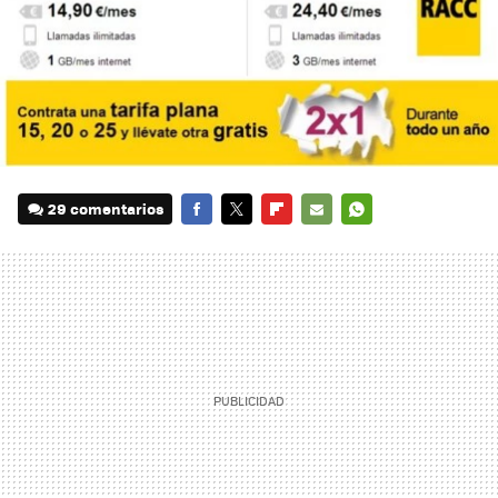
29 comentarios
FACEBOOK
TWITTER
FLIPBOARD
E-
WHATSAPP
MAIL