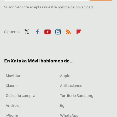
Suscribiéndote aceptas nuestra
política de privacidad
Síguenos
Twit
Fac
You
Inst
RSS
Flip
ter
ebo
tub
agr
boa
ok
e
am
rd
En Xataka Móvil hablamos de...
Movistar
Apple
Xiaomi
Aplicaciones
Guías de compra
Territorio Samsung
Android
5g
iPhone
WhatsApp