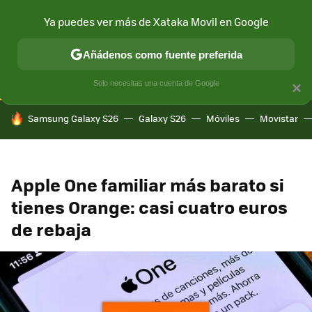
Ya puedes ver más de Xataka Movil en Google
CONECTIVIDAD
MÓVIL Y SOCIEDAD
APLICACIONES
COM
Añádenos como fuente preferida
Solo necesitas una cuenta de Google
×
HOY SE HABLA DE
Samsung Galaxy S26
Galaxy S26
Móviles
Movistar
Apple One familiar más barato si
tienes Orange: casi cuatro euros
de rebaja