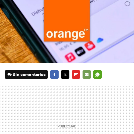
Sin comentarios
FACEBOOK
TWITTER
FLIPBOARD
E-
WHATSAPP
MAIL