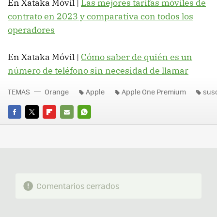
En Xataka Móvil |
Las mejores tarifas móviles de
contrato en 2023 y comparativa con todos los
operadores
En Xataka Móvil |
Cómo saber de quién es un
número de teléfono sin necesidad de llamar
TEMAS
Orange
Apple
Apple One Premium
sus
FACEBOOK
TWITTER
FLIPBOARD
E-
WHATSAPP
MAIL
Comentarios cerrados