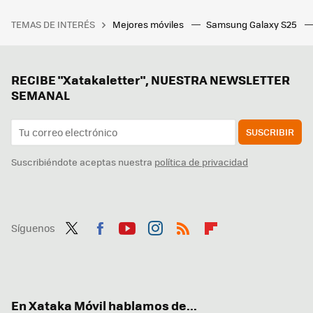
TEMAS DE INTERÉS
Mejores móviles
Samsung Galaxy S25
RECIBE "Xatakaletter", NUESTRA NEWSLETTER
SEMANAL
SUSCRIBIR
Suscribiéndote aceptas nuestra
política de privacidad
Síguenos
Twit
Fac
You
Inst
RSS
Flip
ter
ebo
tub
agr
boa
ok
e
am
rd
En Xataka Móvil hablamos de...