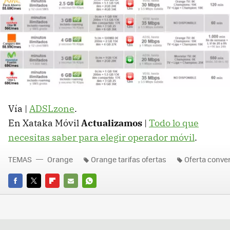
Vía |
ADSLzone
.
En Xataka Móvil
Actualizamos
|
Todo lo que
necesitas saber para elegir operador móvil
.
TEMAS
Orange
Orange tarifas ofertas
Oferta conve
FACEBOOK
TWITTER
FLIPBOARD
E-
WHATSAPP
MAIL