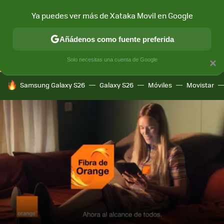
Ya puedes ver más de Xataka Movil en Google
CONECTIVIDAD
MÓVIL Y SOCIEDAD
APLICACIONES
COM
Añádenos como fuente preferida
Solo necesitas una cuenta de Google
×
HOY SE HABLA DE
Samsung Galaxy S26
Galaxy S26
Móviles
Movistar