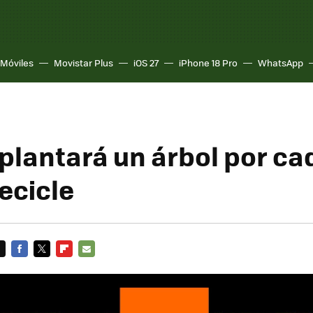
Móviles
Movistar Plus
iOS 27
iPhone 18 Pro
WhatsApp
plantará un árbol por ca
ecicle
FACEBOOK
TWITTER
FLIPBOARD
E-
MAIL