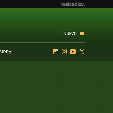
NUEVO
OMPRA
Flipboard
Instagram
Youtube
Twitter