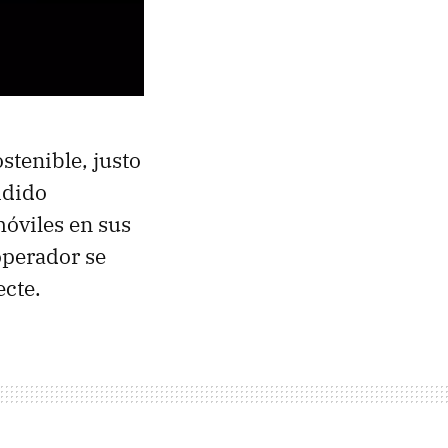
tenible, justo
idido
móviles en sus
operador se
ecte.