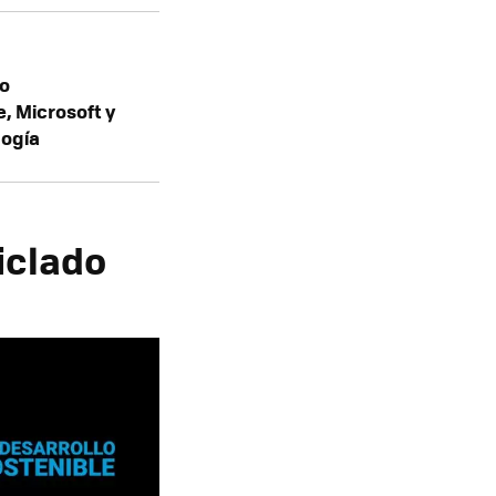
to
, Microsoft y
logía
iclado