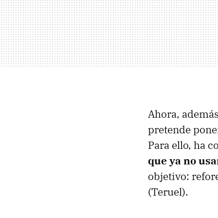
Ahora, además
pretende poner
Para ello, ha 
que ya no us
objetivo: refo
(Teruel).