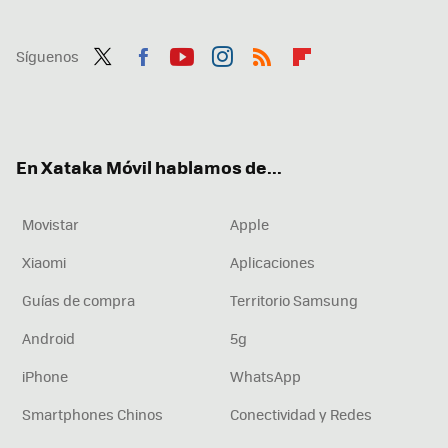
Síguenos
Twit
Fac
You
Inst
RSS
Flip
ter
ebo
tub
agr
boa
ok
e
am
rd
En Xataka Móvil hablamos de...
Movistar
Apple
Xiaomi
Aplicaciones
Guías de compra
Territorio Samsung
Android
5g
iPhone
WhatsApp
Smartphones Chinos
Conectividad y Redes