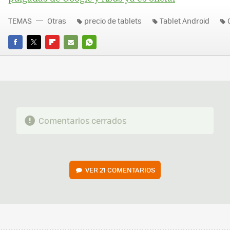
TEMAS
Otras
precio de tablets
Tablet Android
FACEBOOK
TWITTER
FLIPBOARD
E-
WHATSAPP
MAIL
Comentarios cerrados
VER
21 COMENTARIOS