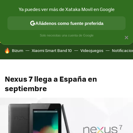
Ya puedes ver más de Xataka Movil en Google
CONECTIVIDAD
MÓVIL Y SOCIEDAD
APLICACIONES
COM
Añádenos como fuente preferida
Solo necesitas una cuenta de Google
×
HOY SE HABLA DE
Bizum
Xiaomi Smart Band 10
Videojuegos
Notificaci
Nexus 7 llega a España en
septiembre