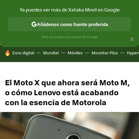
Ya puedes ver más de Xataka Movil en Google
CONECTIVIDAD
MÓVIL Y SOCIEDAD
APLICACIONES
COM
Añádenos como fuente preferida
Solo necesitas una cuenta de Google
×
HOY SE HABLA DE
Euro digital
Mundial
Móviles
Movistar Plus
Hyper
El Moto X que ahora será Moto M,
o cómo Lenovo está acabando
con la esencia de Motorola