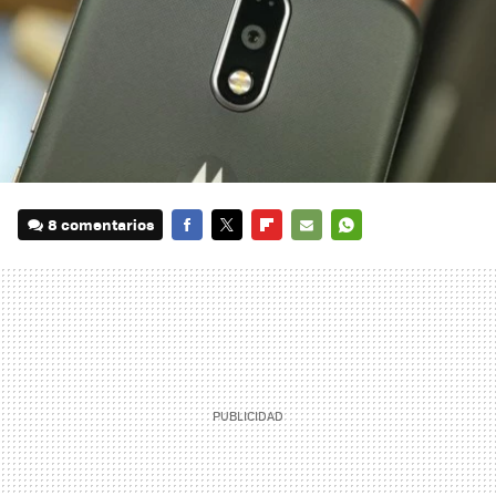
8 comentarios
FACEBOOK
TWITTER
FLIPBOARD
E-
WHATSAPP
MAIL