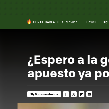
HOY SE HABLA DE
Móviles
Huawei
Digi
¿Espero a la 
apuesto ya po
6 comentarios
FACEBOOK
TWITTER
FLIPBOARD
E-
MAIL