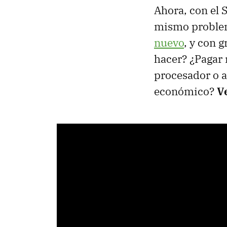
Ahora, con el 
mismo problem
nuevo
, y con 
hacer? ¿Pagar 
procesador o 
económico?
V