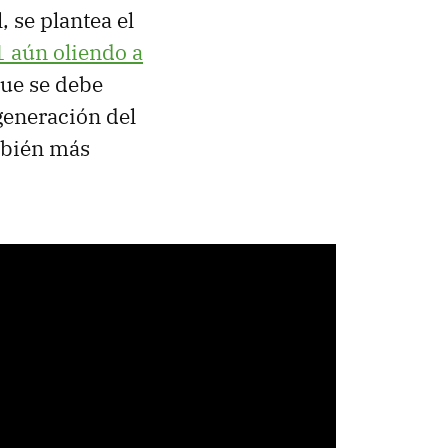
 se plantea el
 aún oliendo a
que se debe
generación del
mbién más