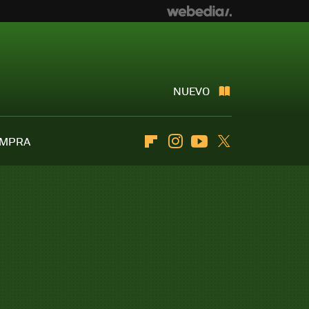
NUEVO
OMPRA
Flipboard
Instagram
Youtube
Twitter