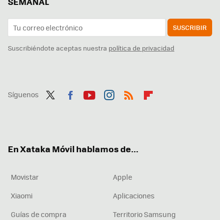
SEMANAL
SUSCRIBIR
Suscribiéndote aceptas nuestra
política de privacidad
Síguenos
Twit
Fac
You
Inst
RSS
Flip
ter
ebo
tub
agr
boa
ok
e
am
rd
En Xataka Móvil hablamos de...
Movistar
Apple
Xiaomi
Aplicaciones
Guías de compra
Territorio Samsung