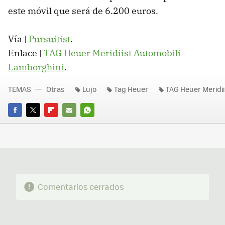
este móvil que será de 6.200 euros.
Vía |
Pursuitist
.
Enlace |
TAG
Heuer Meridiist Automobili
Lamborghini
.
TEMAS
Otras
Lujo
Tag Heuer
TAG Heuer Meridii
FACEBOOK
TWITTER
FLIPBOARD
E-
WHATSAPP
MAIL
Comentarios cerrados