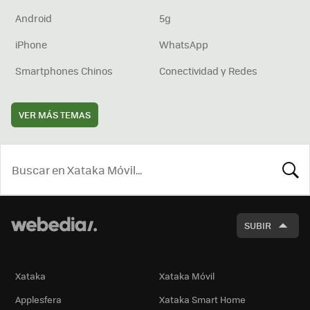
Android
5g
iPhone
WhatsApp
Smartphones Chinos
Conectividad y Redes
VER MÁS TEMAS
BUSCA
SUBIR
Xataka
Xataka Móvil
Applesfera
Xataka Smart Home