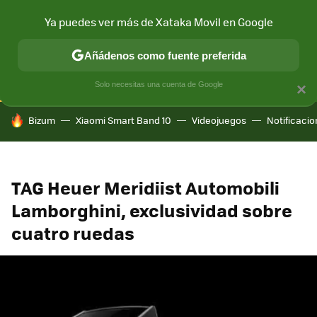
Ya puedes ver más de Xataka Movil en Google
CONECTIVIDAD
MÓVIL Y SOCIEDAD
APLICACIONES
COM
Añádenos como fuente preferida
Solo necesitas una cuenta de Google
×
HOY SE HABLA DE
Bizum
Xiaomi Smart Band 10
Videojuegos
Notificaci
TAG Heuer Meridiist Automobili
Lamborghini, exclusividad sobre
cuatro ruedas