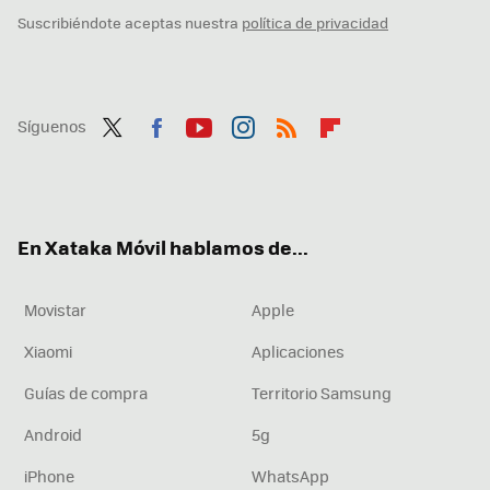
Suscribiéndote aceptas nuestra
política de privacidad
Síguenos
Twit
Fac
You
Inst
RSS
Flip
ter
ebo
tub
agr
boa
ok
e
am
rd
En Xataka Móvil hablamos de...
Movistar
Apple
Xiaomi
Aplicaciones
Guías de compra
Territorio Samsung
Android
5g
iPhone
WhatsApp