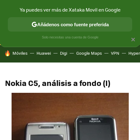
Ya puedes ver más de Xataka Movil en Google
CONECTIVIDAD
MÓVIL Y SOCIEDAD
APLICACIONES
COM
Añádenos como fuente preferida
Solo necesitas una cuenta de Google
×
HOY SE HABLA DE
Móviles
Huawei
Digi
Google Maps
VPN
Hype
Nokia C5, análisis a fondo (I)