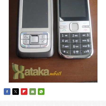
FACEBOOK
TWITTER
FLIPBOARD
E-
WHATSAPP
MAIL