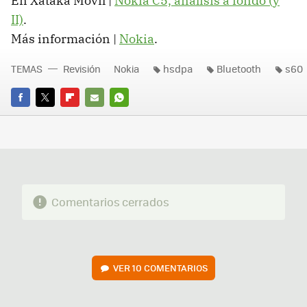
En Xataka Móvil |
Nokia C5, análisis a fondo (y
II)
.
Más información |
Nokia
.
TEMAS
Revisión
Nokia
hsdpa
Bluetooth
s60
FACEBOOK
TWITTER
FLIPBOARD
E-
WHATSAPP
MAIL
Comentarios cerrados
VER
10 COMENTARIOS