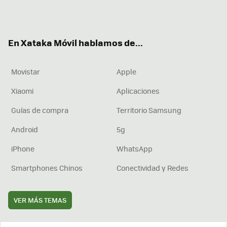
Twit
Fac
You
Inst
RSS
Flip
ter
ebo
tub
agr
boa
ok
e
am
rd
En Xataka Móvil hablamos de...
Movistar
Apple
Xiaomi
Aplicaciones
Guías de compra
Territorio Samsung
Android
5g
iPhone
WhatsApp
Smartphones Chinos
Conectividad y Redes
VER MÁS TEMAS