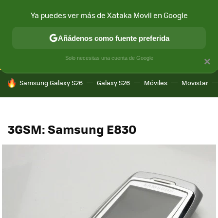
Ya puedes ver más de Xataka Movil en Google
CONECTIVIDAD
MÓVIL Y SOCIEDAD
APLICACIONES
COM
Añádenos como fuente preferida
Solo necesitas una cuenta de Google
×
HOY SE HABLA DE
Samsung Galaxy S26
Galaxy S26
Móviles
Movistar
3GSM: Samsung E830