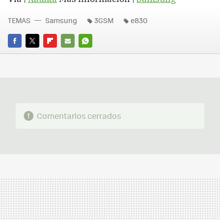
TEMAS
Samsung
3GSM
e830
FACEBOOK
TWITTER
FLIPBOARD
E-
WHATSAPP
MAIL
Comentarios cerrados