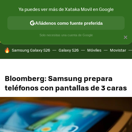
Ya puedes ver más de Xataka Movil en Google
CONECTIVIDAD
MÓVIL Y SOCIEDAD
APLICACIONES
COM
Añádenos como fuente preferida
Solo necesitas una cuenta de Google
×
HOY SE HABLA DE
Samsung Galaxy S26
Galaxy S26
Móviles
Movistar
Bloomberg: Samsung prepara
teléfonos con pantallas de 3 caras