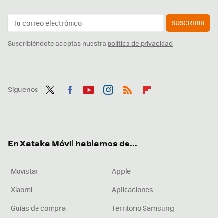
SUSCRIBIR
Suscribiéndote aceptas nuestra
política de privacidad
Síguenos
Twit
Fac
You
Inst
RSS
Flip
ter
ebo
tub
agr
boa
ok
e
am
rd
En Xataka Móvil hablamos de...
Movistar
Apple
Xiaomi
Aplicaciones
Guías de compra
Territorio Samsung