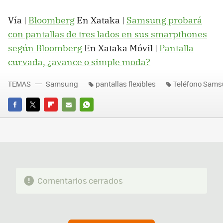
Vía |
Bloomberg
En Xataka |
Samsung probará
con pantallas de tres lados en sus smarpthones
según Bloomberg
En Xataka Móvil |
Pantalla
curvada, ¿avance o simple moda?
TEMAS
Samsung
pantallas flexibles
Teléfono Sam
FACEBOOK
TWITTER
FLIPBOARD
E-
WHATSAPP
MAIL
Comentarios cerrados