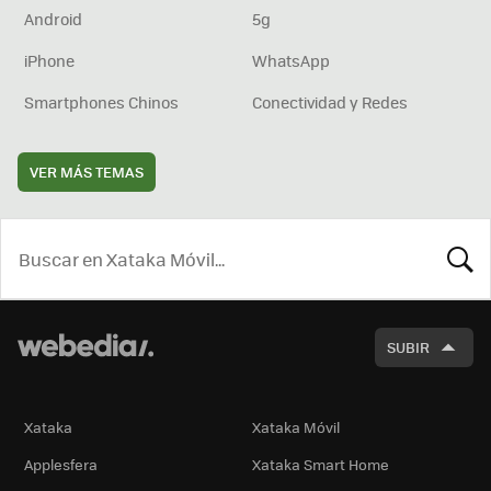
Android
5g
iPhone
WhatsApp
Smartphones Chinos
Conectividad y Redes
VER MÁS TEMAS
BUSCA
SUBIR
Xataka
Xataka Móvil
Applesfera
Xataka Smart Home