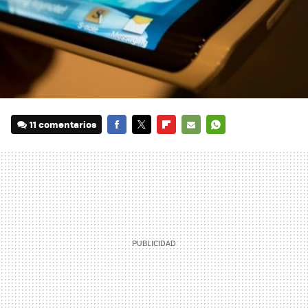
11 comentarios
FACEBOOK
TWITTER
FLIPBOARD
E-
WHATSAPP
MAIL