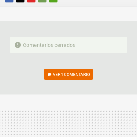
FACEBOOK
TWITTER
FLIPBOARD
E-
WHATSAPP
MAIL
Comentarios cerrados
VER
1 COMENTARIO