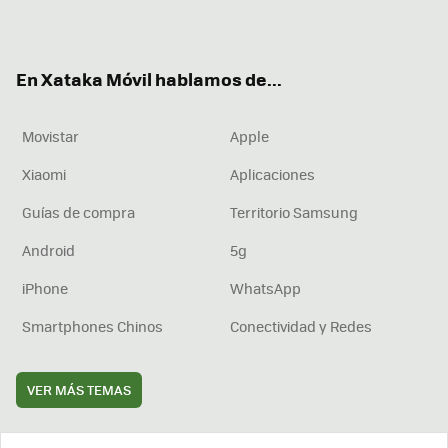
ter
ebo
tub
agr
boa
ok
e
am
rd
En Xataka Móvil hablamos de...
Movistar
Apple
Xiaomi
Aplicaciones
Guías de compra
Territorio Samsung
Android
5g
iPhone
WhatsApp
Smartphones Chinos
Conectividad y Redes
VER MÁS TEMAS