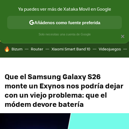
Ya puedes ver más de Xataka Movil en Google
CONECTIVIDAD
MÓVIL Y SOCIEDAD
APLICACIONES
COM
Añádenos como fuente preferida
Solo necesitas una cuenta de Google
×
HOY SE HABLA DE
Bizum
Router
Xiaomi Smart Band 10
Videojuegos
Que el Samsung Galaxy S26
monte un Exynos nos podría dejar
con un viejo problema: que el
módem devore batería