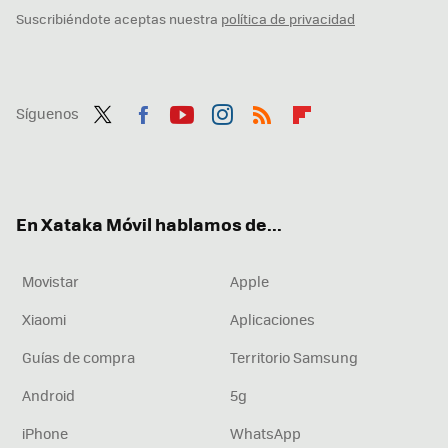
Suscribiéndote aceptas nuestra
política de privacidad
Síguenos
Twit
Fac
You
Inst
RSS
Flip
ter
ebo
tub
agr
boa
ok
e
am
rd
En Xataka Móvil hablamos de...
Movistar
Apple
Xiaomi
Aplicaciones
Guías de compra
Territorio Samsung
Android
5g
iPhone
WhatsApp