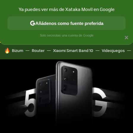
Ya puedes ver más de Xataka Movil en Google
CONECTIVIDAD
MÓVIL Y SOCIEDAD
APLICACIONES
COM
Añádenos como fuente preferida
Solo necesitas una cuenta de Google
×
HOY SE HABLA DE
Bizum
Router
Xiaomi Smart Band 10
Videojuegos