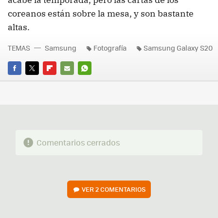
coreanos están sobre la mesa, y son bastante
altas.
TEMAS
Samsung
Fotografía
Samsung Galaxy S20
FACEBOOK
TWITTER
FLIPBOARD
E-
WHATSAPP
MAIL
Comentarios cerrados
VER
2 COMENTARIOS