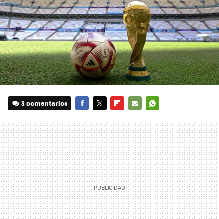
3 comentarios
FACEBOOK
TWITTER
FLIPBOARD
E-
WHATSAPP
MAIL