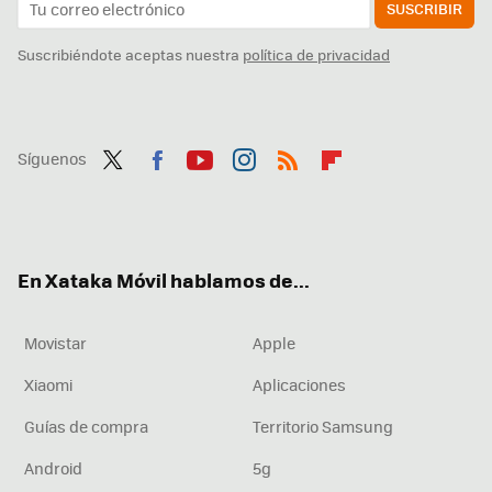
SUSCRIBIR
Suscribiéndote aceptas nuestra
política de privacidad
Síguenos
Twit
Fac
You
Inst
RSS
Flip
ter
ebo
tub
agr
boa
ok
e
am
rd
En Xataka Móvil hablamos de...
Movistar
Apple
Xiaomi
Aplicaciones
Guías de compra
Territorio Samsung
Android
5g