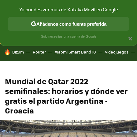
Ya puedes ver más de Xataka Movil en Google
CONECTIVIDAD
MÓVIL Y SOCIEDAD
APLICACIONES
COM
Añádenos como fuente preferida
Solo necesitas una cuenta de Google
×
HOY SE HABLA DE
Bizum
Router
Xiaomi Smart Band 10
Videojuegos
Mundial de Qatar 2022
semifinales: horarios y dónde ver
gratis el partido Argentina -
Croacia