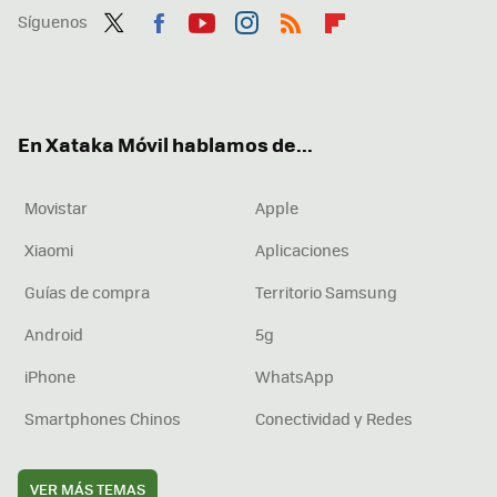
Síguenos
Twit
Fac
You
Inst
RSS
Flip
ter
ebo
tub
agr
boa
ok
e
am
rd
En Xataka Móvil hablamos de...
Movistar
Apple
Xiaomi
Aplicaciones
Guías de compra
Territorio Samsung
Android
5g
iPhone
WhatsApp
Smartphones Chinos
Conectividad y Redes
VER MÁS TEMAS