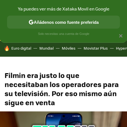
Ya puedes ver más de Xataka Movil en Google
CONECTIVIDAD
MÓVIL Y SOCIEDAD
APLICACIONES
COM
Añádenos como fuente preferida
Solo necesitas una cuenta de Google
×
HOY SE HABLA DE
Euro digital
Mundial
Móviles
Movistar Plus
Hyper
Filmin era justo lo que
necesitaban los operadores para
su televisión. Por eso mismo aún
sigue en venta