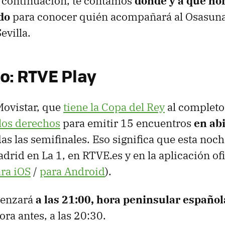
 continuación, te contamos
dónde y a qué ho
ido
para conocer quién acompañará al Osasuna e
evilla.
o: RTVE Play
Movistar, que
tiene la Copa del Rey
al completo
los derechos
para emitir 15 encuentros
en abi
as las semifinales. Eso significa que esta no
drid en La 1, en RTVE.es y en la aplicación ofi
ra iOS
/
para Android
).
menzará
a las
21:00, hora peninsular español
ra antes, a las 20:30.