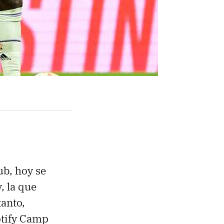
ub, hoy se
, la que
tanto,
otify Camp