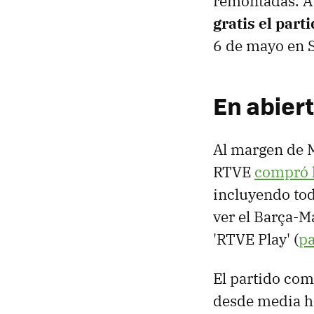
remontadas. A
gratis el part
6 de mayo en S
En abiert
Al margen de 
RTVE
compró 
incluyendo tod
ver el Barça-Ma
'RTVE Play' (
pa
El partido co
desde media ho