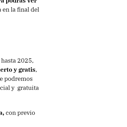
ra podrás ver
n la final del
 hasta 2025,
erto y gratis
,
che podremos
cial y gratuita
a,
con previo