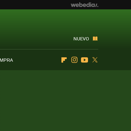
NUEVO
OMPRA
Flipboard
Instagram
Youtube
Twitter