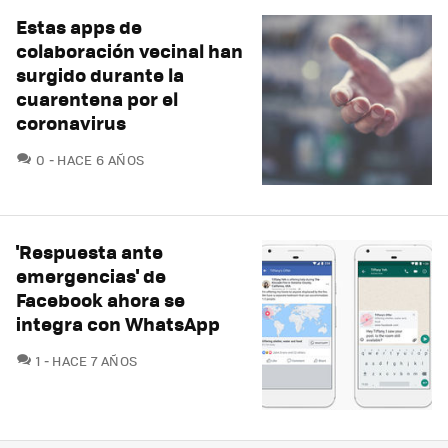
Estas apps de
colaboración vecinal han
surgido durante la
cuarentena por el
coronavirus
COMENTARIOS
0
HACE 6 AÑOS
'Respuesta ante
emergencias' de
Facebook ahora se
integra con WhatsApp
COMENTARIOS
1
HACE 7 AÑOS