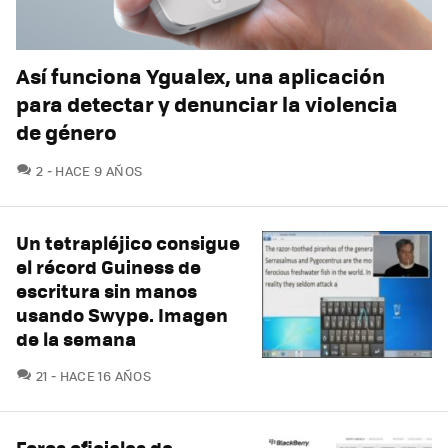
Así funciona Ygualex, una aplicación
para detectar y denunciar la violencia
de género
COMENTARIOS
2
HACE 9 AÑOS
Un tetrapléjico consigue
el récord Guiness de
escritura sin manos
usando Swype. Imagen
de la semana
COMENTARIOS
21
HACE 16 AÑOS
Foros oficiales de