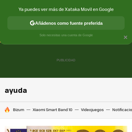
Ya puedes ver más de Xataka Movil en Google
CONECTIVIDAD
MÓVIL Y SOCIEDAD
APLICACIONES
COM
Añádenos como fuente preferida
Solo necesitas una cuenta de Google
×
ayuda
HOY SE HABLA DE
Bizum
Xiaomi Smart Band 10
Videojuegos
Notificaci