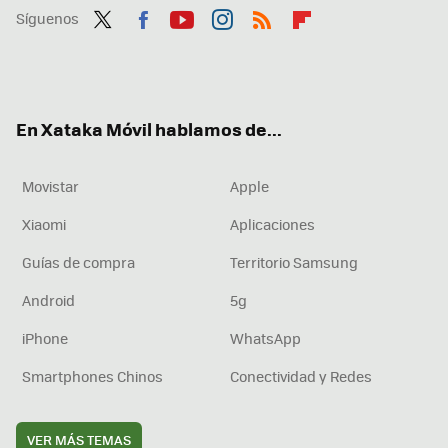
Síguenos
Twit
Fac
You
Inst
RSS
Flip
ter
ebo
tub
agr
boa
ok
e
am
rd
En Xataka Móvil hablamos de...
Movistar
Apple
Xiaomi
Aplicaciones
Guías de compra
Territorio Samsung
Android
5g
iPhone
WhatsApp
Smartphones Chinos
Conectividad y Redes
VER MÁS TEMAS