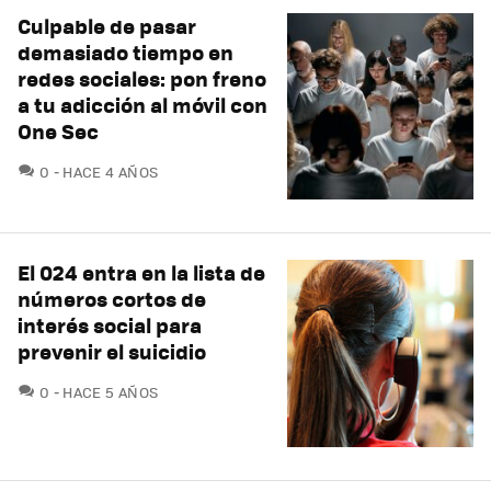
Culpable de pasar
demasiado tiempo en
redes sociales: pon freno
a tu adicción al móvil con
One Sec
COMENTARIOS
0
HACE 4 AÑOS
El 024 entra en la lista de
números cortos de
interés social para
prevenir el suicidio
COMENTARIOS
0
HACE 5 AÑOS