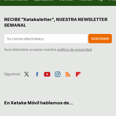
RECIBE "Xatakaletter", NUESTRA NEWSLETTER
SEMANAL
SUSCRIBIR
Suscribiéndote aceptas nuestra
política de privacidad
Síguenos
Twit
Fac
You
Inst
RSS
Flip
ter
ebo
tub
agr
boa
ok
e
am
rd
En Xataka Móvil hablamos de...