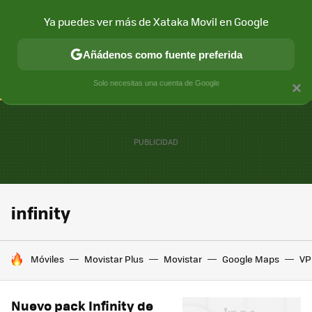
Ya puedes ver más de Xataka Movil en Google
CONECTIVIDAD
MÓVIL Y SOCIEDAD
APLICACIONES
COM
Añádenos como fuente preferida
Solo necesitas una cuenta de Google
×
infinity
HOY SE HABLA DE
Móviles
Movistar Plus
Movistar
Google Maps
VP
Nuevo pack Infinity de