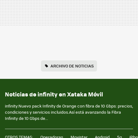
ARCHIVO DE NOTICIAS
Noticias de infinity en Xataka Móvil
infinity:Nuevo pack Infinity de Orange con fibra de 10 Gbps: precios,
condiciones y servicios incluidos.Así está avanzando la Fibra
Infinity de 10 Gbps de...
OTROS TEMAS:
Operadoras
Movistar
Android
5g
iPh