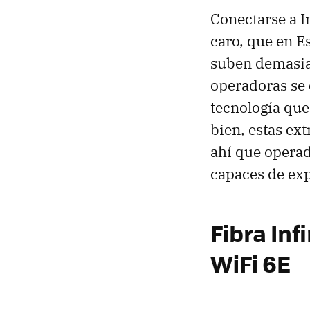
Conectarse a I
caro, que en E
suben demasia
operadoras se 
tecnología qu
bien, estas ext
ahí que operad
capaces de ex
Fibra Inf
WiFi 6E