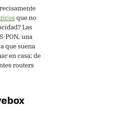
 precisamente
tricos
que no
ocidad? Las
GS-PON, una
 a que suena
har en casa; de
ntes routers
ivebox