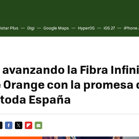
istar Plus
Digi
Google Maps
HyperOS
iOS 27
iPhone 
 avanzando la Fibra Infini
 Orange con la promesa 
a toda España
FACEBOOK
TWITTER
FLIPBOARD
E-