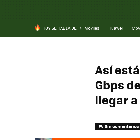
HOY SE HABLA DE
Móviles
Huawei
Mov
Así está
Gbps de
llegar 
Sin comentarios