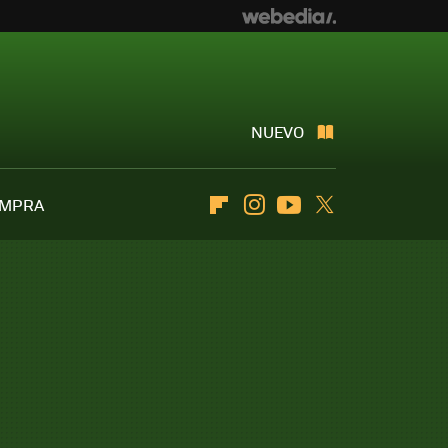
NUEVO
OMPRA
Flipboard
Instagram
Youtube
Twitter