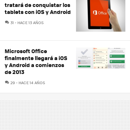
tratará de conquistar los
tablets con iOS y Android
COMENTARIOS
31
HACE 13 AÑOS
Microsoft Office
finalmente llegará a iOS
y Android a comienzos
de 2013
COMENTARIOS
29
HACE 14 AÑOS