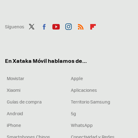
Síguenos
Twit
Fac
You
Inst
RSS
Flip
ter
ebo
tub
agr
boa
ok
e
am
rd
En Xataka Móvil hablamos de...
Movistar
Apple
Xiaomi
Aplicaciones
Guías de compra
Territorio Samsung
Android
5g
iPhone
WhatsApp
Smartphones Chinos
Conectividad y Redes