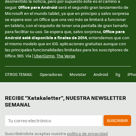
desmentido la noticia, pero por supuesto éste es el camino a
seguir.
Office para Android
será el segundo gran lanzamiento de
Microsoft en el mundo tablet, ya que en principio y salvo sorpresa
se espera eso: un Office que una vez más se limitará a funcionar
en tablets, con el requisito de tener una pantalla de gran tamaño
para facilitar su uso. Se espera que, salvo sorpresa,
Office para
Android esté disponible a finales de 2014
, entendemos que con
el mismo modelo que en iOS: aplicaciones gratuitas aunque con
las principales funcionalidades limitadas para los suscriptores de
Office 365. Vía |
UberGizmo
,
The Verge
OTROS TEMAS:
Operadoras
Movistar
Android
5g
iPh
RECIBE "Xatakaletter", NUESTRA NEWSLETTER
SEMANAL
SUSCRIBIR
Suscribiéndote aceptas nuestra
política de privacidad