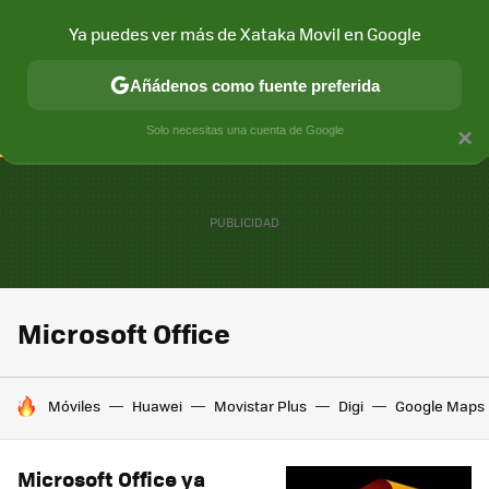
Ya puedes ver más de Xataka Movil en Google
CONECTIVIDAD
MÓVIL Y SOCIEDAD
APLICACIONES
COM
Añádenos como fuente preferida
Solo necesitas una cuenta de Google
×
Microsoft Office
HOY SE HABLA DE
Móviles
Huawei
Movistar Plus
Digi
Google Maps
Microsoft Office ya