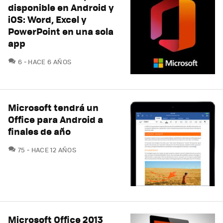
disponible en Android y
iOS: Word, Excel y
PowerPoint en una sola
app
COMENTARIOS
6
HACE 6 AÑOS
Microsoft tendrá un
Office para Android a
finales de año
COMENTARIOS
75
HACE 12 AÑOS
Microsoft Office 2013