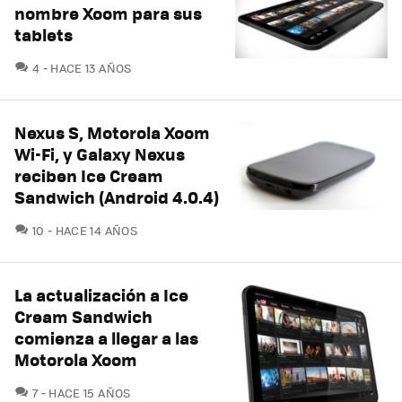
nombre Xoom para sus
tablets
COMENTARIOS
4
HACE 13 AÑOS
Nexus S, Motorola Xoom
Wi-Fi, y Galaxy Nexus
reciben Ice Cream
Sandwich (Android 4.0.4)
COMENTARIOS
10
HACE 14 AÑOS
La actualización a Ice
Cream Sandwich
comienza a llegar a las
Motorola Xoom
COMENTARIOS
7
HACE 15 AÑOS