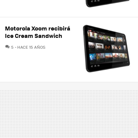
Motorola Xoom recibirá
Ice Cream Sandwich
COMENTARIOS
5
HACE 15 AÑOS