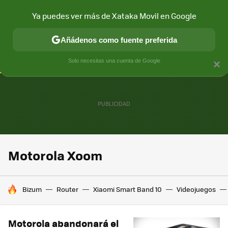
Ya puedes ver más de Xataka Movil en Google
CONECTIVIDAD
MÓVIL Y SOCIEDAD
APLICACIONES
COM
Añádenos como fuente preferida
Solo necesitas una cuenta de Google
×
Motorola Xoom
HOY SE HABLA DE
Bizum
Router
Xiaomi Smart Band 10
Videojuegos
Motorola abandonará el