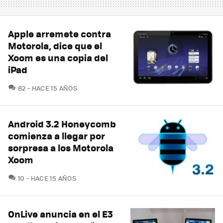
Apple arremete contra
Motorola, dice que el
Xoom es una copia del
iPad
COMENTARIOS
82
HACE 15 AÑOS
Android 3.2 Honeycomb
comienza a llegar por
sorpresa a los Motorola
Xoom
COMENTARIOS
10
HACE 15 AÑOS
OnLive anuncia en el E3