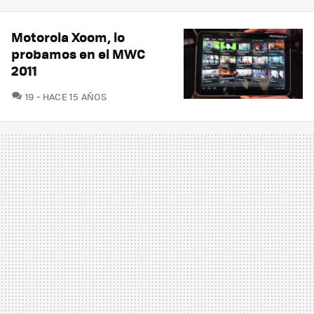
Motorola Xoom, lo
probamos en el MWC
2011
COMENTARIOS
19
HACE 15 AÑOS