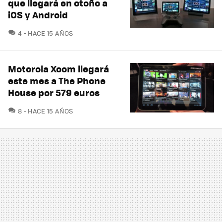
que llegará en otoño a
iOS y Android
COMENTARIOS
4
HACE 15 AÑOS
Motorola Xoom llegará
este mes a The Phone
House por 579 euros
COMENTARIOS
8
HACE 15 AÑOS