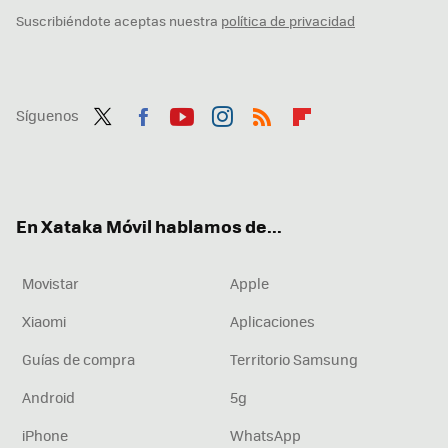
Suscribiéndote aceptas nuestra
política de privacidad
Síguenos
Twit
Fac
You
Inst
RSS
Flip
ter
ebo
tub
agr
boa
ok
e
am
rd
En Xataka Móvil hablamos de...
Movistar
Apple
Xiaomi
Aplicaciones
Guías de compra
Territorio Samsung
Android
5g
iPhone
WhatsApp