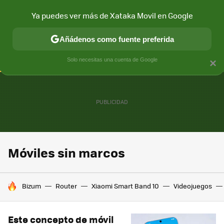
Ya puedes ver más de Xataka Movil en Google
CONECTIVIDAD
MÓVIL Y SOCIEDAD
APLICACIONES
COM
Añádenos como fuente preferida
Solo necesitas una cuenta de Google
×
Móviles sin marcos
HOY SE HABLA DE
Bizum
Router
Xiaomi Smart Band 10
Videojuegos
Este concepto de móvil