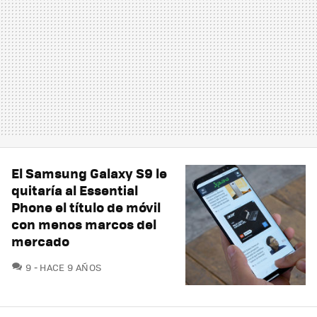
El Samsung Galaxy S9 le
quitaría al Essential
Phone el título de móvil
con menos marcos del
mercado
COMENTARIOS
9
HACE 9 AÑOS