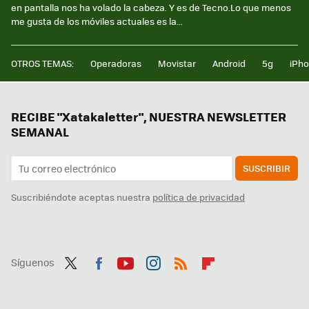
en pantalla nos ha volado la cabeza. Y es de Tecno.Lo que menos
me gusta de los móviles actuales es la...
OTROS TEMAS:
Operadoras
Movistar
Android
5g
iPh
RECIBE "Xatakaletter", NUESTRA NEWSLETTER
SEMANAL
SUSCRIBIR
Suscribiéndote aceptas nuestra
política de privacidad
Síguenos
Twit
Fac
You
Inst
RSS
Flip
ter
ebo
tub
agr
boa