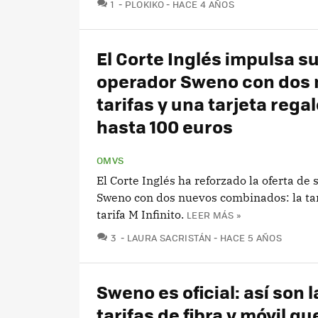
COMENTARIOS
1
PLOKIKO
HACE 4 AÑOS
El Corte Inglés impulsa s
operador Sweno con dos
tarifas y una tarjeta rega
hasta 100 euros
OMVS
El Corte Inglés ha reforzado la oferta de
Sweno con dos nuevos combinados: la tar
tarifa M Infinito.
LEER MÁS »
COMENTARIOS
3
LAURA SACRISTÁN
HACE 5 AÑOS
Sweno es oficial: así son l
tarifas de fibra y móvil qu