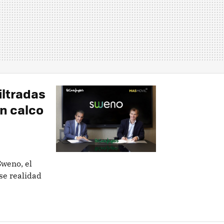
filtradas
n calco
Sweno, el
se realidad