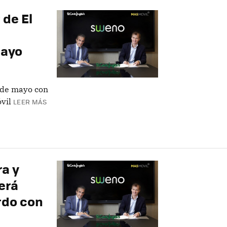
 de El
mayo
 de mayo con
vil
LEER MÁS
ra y
será
rdo con