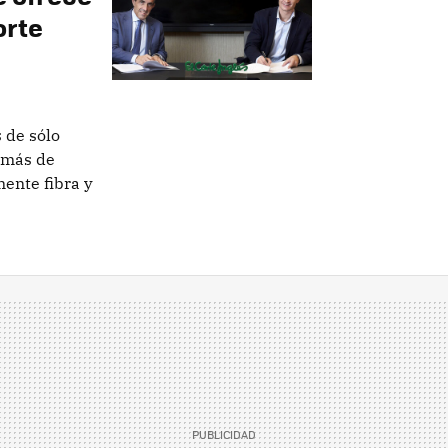
orte
 de sólo
emás de
mente fibra y