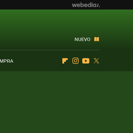
NUEVO
OMPRA
Flipboard
Instagram
Youtube
Twitter