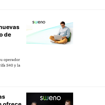
u
 nuevas
lo de
 su operador
ifa S40 y la
as
e ofrece