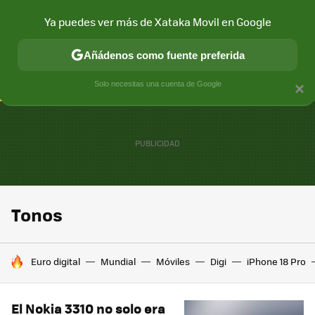
Ya puedes ver más de Xataka Movil en Google
CONECTIVIDAD
MÓVIL Y SOCIEDAD
APLICACIONES
COM
Añádenos como fuente preferida
Solo necesitas una cuenta de Google
×
Tonos
HOY SE HABLA DE
Euro digital
Mundial
Móviles
Digi
iPhone 18 Pro
El Nokia 3310 no solo era