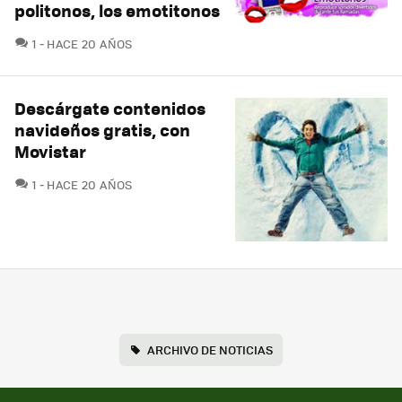
politonos, los emotitonos
COMENTARIOS
1
HACE 20 AÑOS
Descárgate contenidos
navideños gratis, con
Movistar
COMENTARIOS
1
HACE 20 AÑOS
ARCHIVO DE NOTICIAS