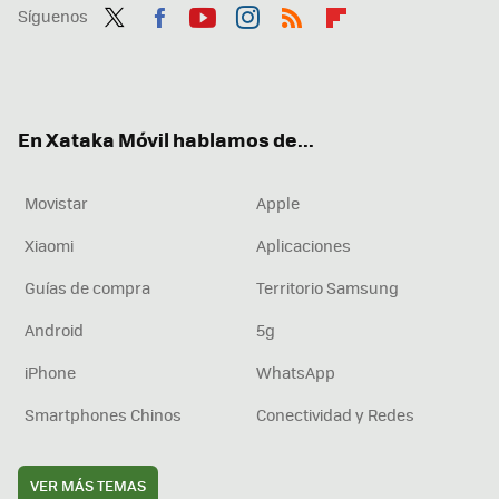
Síguenos
Twit
Fac
You
Inst
RSS
Flip
ter
ebo
tub
agr
boa
ok
e
am
rd
En Xataka Móvil hablamos de...
Movistar
Apple
Xiaomi
Aplicaciones
Guías de compra
Territorio Samsung
Android
5g
iPhone
WhatsApp
Smartphones Chinos
Conectividad y Redes
VER MÁS TEMAS