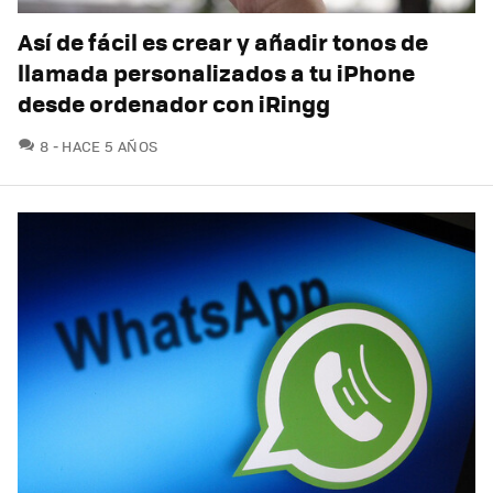
Así de fácil es crear y añadir tonos de
llamada personalizados a tu iPhone
desde ordenador con iRingg
COMENTARIOS
8
HACE 5 AÑOS