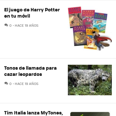
El juego de Harry Potter
en tu móvil
COMENTARIOS
0
HACE 19 AÑOS
Tonos de llamada para
cazar leopardos
COMENTARIOS
0
HACE 19 AÑOS
Tim Italia lanza MyTones,