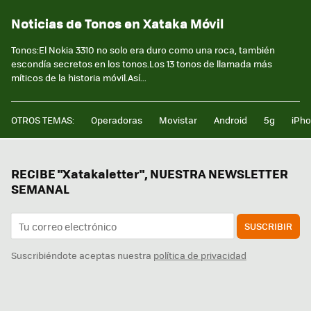
Noticias de Tonos en Xataka Móvil
Tonos:El Nokia 3310 no solo era duro como una roca, también
escondía secretos en los tonos.Los 13 tonos de llamada más
míticos de la historia móvil.Así...
OTROS TEMAS:
Operadoras
Movistar
Android
5g
iPh
RECIBE "Xatakaletter", NUESTRA NEWSLETTER
SEMANAL
SUSCRIBIR
Suscribiéndote aceptas nuestra
política de privacidad