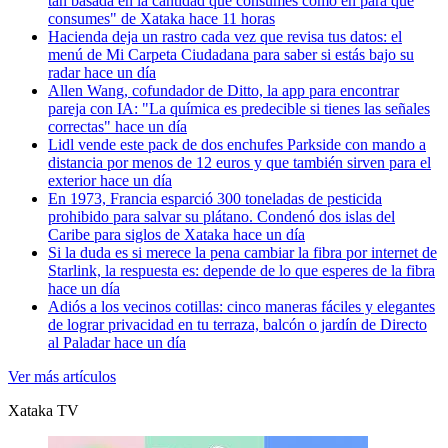
tan basada en la cantidad que consumes como en para qué
consumes"
de Xataka
hace 11 horas
Hacienda deja un rastro cada vez que revisa tus datos: el
menú de Mi Carpeta Ciudadana para saber si estás bajo su
radar
hace un día
Allen Wang, cofundador de Ditto, la app para encontrar
pareja con IA: "La química es predecible si tienes las señales
correctas"
hace un día
Lidl vende este pack de dos enchufes Parkside con mando a
distancia por menos de 12 euros y que también sirven para el
exterior
hace un día
En 1973, Francia esparció 300 toneladas de pesticida
prohibido para salvar su plátano. Condenó dos islas del
Caribe para siglos
de Xataka
hace un día
Si la duda es si merece la pena cambiar la fibra por internet de
Starlink, la respuesta es: depende de lo que esperes de la fibra
hace un día
Adiós a los vecinos cotillas: cinco maneras fáciles y elegantes
de lograr privacidad en tu terraza, balcón o jardín
de Directo
al Paladar
hace un día
Ver más artículos
Xataka
TV