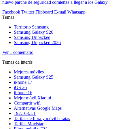
nuevo parche de seguridad comienza a llegar a los Galaxy
Facebook
Twitter
Flipboard
E-mail
Whatsapp
Temas
Territorio Samsung
Samsung Galaxy S26
Samsung Unpacked
Samsung Unpacked 2026
Ver
1 comentario
Temas de interés
Mejores móviles
Samsung Galaxy S25
iPhone 17
iOS 26
iPhone 16
Mejor móvil Xiaomi
Compartir wifi
Alternativas Google Maps
192.168.1.1
Tarifas de fibra y móvil baratas
Tarifas Movistar
Fibra, móvil y TV