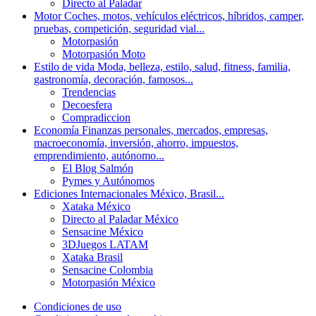
Directo al Paladar
Motor
Coches, motos, vehículos eléctricos, híbridos, camper,
pruebas, competición, seguridad vial...
Motorpasión
Motorpasión Moto
Estilo de vida
Moda, belleza, estilo, salud, fitness, familia,
gastronomía, decoración, famosos...
Trendencias
Decoesfera
Compradiccion
Economía
Finanzas personales, mercados, empresas,
macroeconomía, inversión, ahorro, impuestos,
emprendimiento, autónomo...
El Blog Salmón
Pymes y Autónomos
Ediciones Internacionales
México, Brasil...
Xataka México
Directo al Paladar México
Sensacine México
3DJuegos LATAM
Xataka Brasil
Sensacine Colombia
Motorpasión México
Condiciones de uso