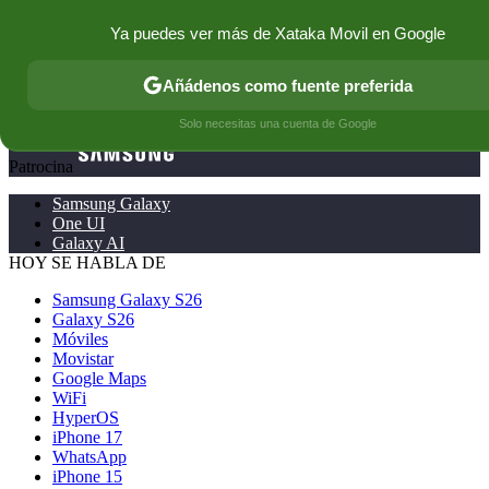
Xataka Móvil
Ya puedes ver más de Xataka Movil en Google
Menú
Nuevo
Añádenos como fuente preferida
Territorio Samsung
Solo necesitas una cuenta de Google
Patrocina
Samsung Galaxy
One UI
Galaxy AI
HOY SE HABLA DE
Samsung Galaxy S26
Galaxy S26
Móviles
Movistar
Google Maps
WiFi
HyperOS
iPhone 17
WhatsApp
iPhone 15