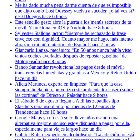
Me ha dado mucha pena darme cuenta de que es imposible
que algo como Lost Odyssey vuelva a suceder, ¿o tal vez sí?
de 3DJuegos
hace 6 horas
Este sencillo gesto abre la puerta a los menús secretos de tu
móvil. Y funciona en iOS y Android
hace 8 horas
Sylvester Stallone, actor: "Siempre he rechazado la frase
envejece con dignidad. Cuanto mayor me hago, más intento
abrazar a mi niño interior"
de Espinof
hace 7 horas
Giancarlo Lanza, mecánico: “En 50 años nunca había visto
tantos coches averiados después de repostar gasolina”
de
Motorpasión
hace 8 horas
Banco Santander revoluciona los pagos desde el móvil:
transferencias inmediatas y gratuitas a México y Reino Unido
hace un día
Alicia Martínez, experta en limpieza: "Para que la casa
siempre huela bien, pulverizo este ambientador casero sobre
las cortinas"
de Directo al Paladar
hace 9 horas
El sábado 8 de agosto llegan a Aldi las zapatillas tipo
Skechers para uso diario por menos de 12 euros
de
Trendencias
hace 10 horas
Google Maps ya no está solo: llevo años usando una
alternativa mejor e incluso estoy dispuesta a pagar por ella,
especialmente para viajes largos
hace un día
Gabriel Rubio, experto en alcoholismo: "La adicción no está