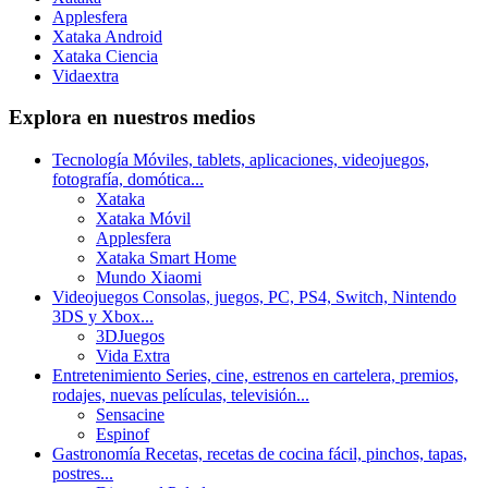
Applesfera
Xataka Android
Xataka Ciencia
Vidaextra
Explora en nuestros medios
Tecnología
Móviles, tablets, aplicaciones, videojuegos,
fotografía, domótica...
Xataka
Xataka Móvil
Applesfera
Xataka Smart Home
Mundo Xiaomi
Videojuegos
Consolas, juegos, PC, PS4, Switch, Nintendo
3DS y Xbox...
3DJuegos
Vida Extra
Entretenimiento
Series, cine, estrenos en cartelera, premios,
rodajes, nuevas películas, televisión...
Sensacine
Espinof
Gastronomía
Recetas, recetas de cocina fácil, pinchos, tapas,
postres...