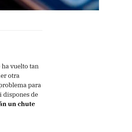
 ha vuelto tan
er otra
 problema para
si dispones de
rán un chute