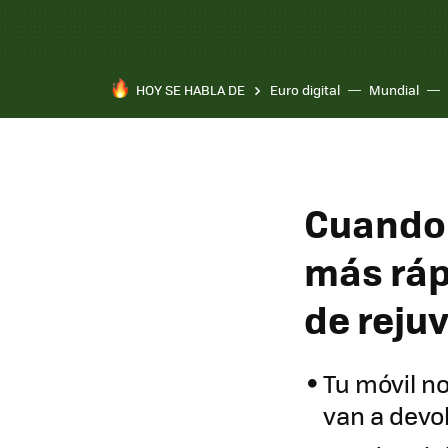
HOY SE HABLA DE
Euro digital
Mundial
Cuando 
más ráp
de reju
Tu móvil no
van a devol