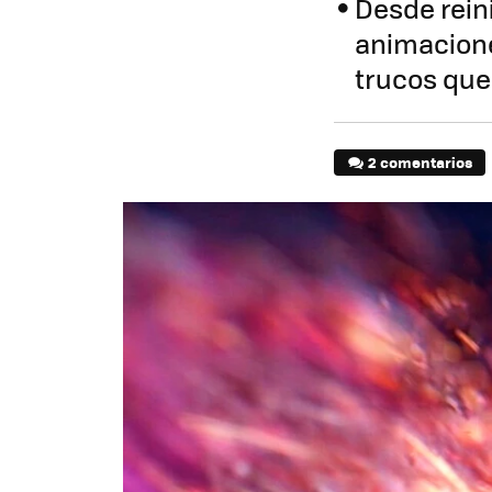
Desde reini
animacione
trucos que
2 comentarios