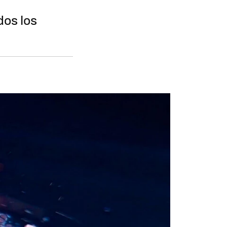
r
dos los