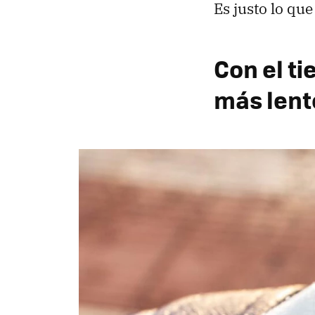
Es justo lo qu
Con el t
más lent