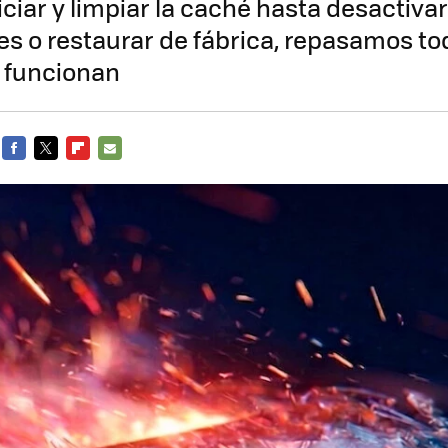
ciar y limpiar la caché hasta desactiva
s o restaurar de fábrica, repasamos to
 funcionan
FACEBOOK
TWITTER
FLIPBOARD
E-
MAIL