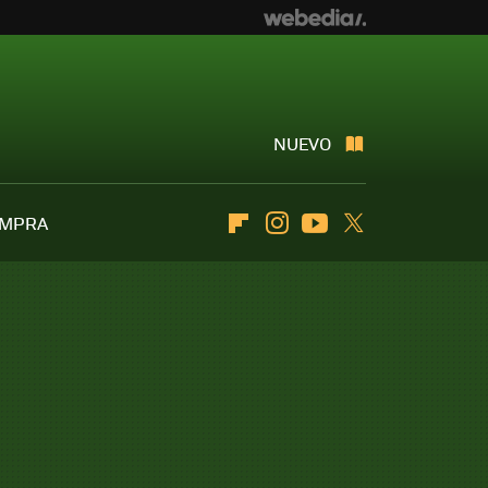
NUEVO
OMPRA
Flipboard
Instagram
Youtube
Twitter