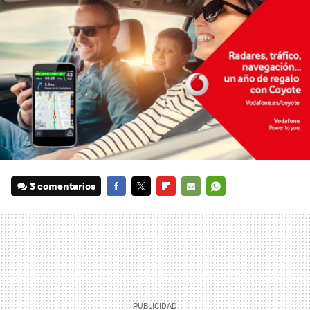
3 comentarios
FACEBOOK
TWITTER
FLIPBOARD
E-
WHATSAPP
MAIL