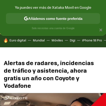
Ya puedes ver más de Xataka Movil en Google
CONECTIVIDAD
MÓVIL Y SOCIEDAD
APLICACIONES
COM
Añádenos como fuente preferida
Solo necesitas una cuenta de Google
×
HOY SE HABLA DE
Euro digital
Mundial
Móviles
Digi
iPhone 18 Pro
Alertas de radares, incidencias
de tráfico y asistencia, ahora
gratis un año con Coyote y
Vodafone