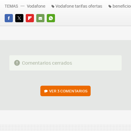
TEMAS
Vodafone
Vodafone tarifas ofertas
beneficio
FACEBOOK
TWITTER
FLIPBOARD
E-
WHATSAPP
MAIL
Comentarios cerrados
VER
3 COMENTARIOS