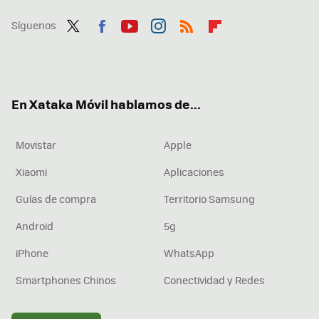
Síguenos
Twit
Fac
You
Inst
RSS
Flip
ter
ebo
tub
agr
boa
ok
e
am
rd
En Xataka Móvil hablamos de...
Movistar
Apple
Xiaomi
Aplicaciones
Guías de compra
Territorio Samsung
Android
5g
iPhone
WhatsApp
Smartphones Chinos
Conectividad y Redes