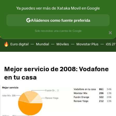
Ya puedes ver más de Xataka Movil en Google
CONECTIVIDAD
MÓVIL Y SOCIEDAD
APLICACIONES
COM
Añádenos como fuente preferida
Solo necesitas una cuenta de Google
×
HOY SE HABLA DE
Euro digital
Mundial
Móviles
Movistar Plus
iOS 27
Mejor servicio de 2008: Vodafone
en tu casa