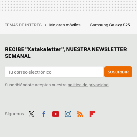
TEMAS DE INTERÉS
Mejores móviles
Samsung Galaxy S25
RECIBE "Xatakaletter", NUESTRA NEWSLETTER
SEMANAL
SUSCRIBIR
Suscribiéndote aceptas nuestra
política de privacidad
Síguenos
Twit
Fac
You
Inst
RSS
Flip
ter
ebo
tub
agr
boa