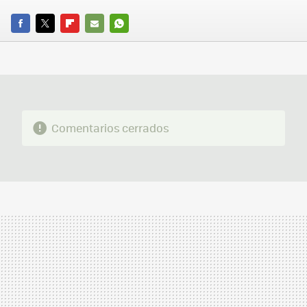
FACEBOOK
TWITTER
FLIPBOARD
E-
WHATSAPP
MAIL
Comentarios cerrados