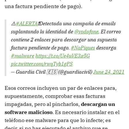
una factura pendiente de pago).
⚠️
#ALERTA
❗Detectada una campaña de emails
suplantando la identidad de
@vodafone
. El correo
contiene 2 enlaces para descargar una supuesta
factura pendiente de pago.
#NoPiques
descarga
#malware
https://t.co/Ue4uVE3x5G
pic.twitter.com/rwqTyb1gPS
— Guardia Civil 🇪🇸 (@guardiacivil)
June 24, 2021
Esos correos incluyen un par de enlaces para,
supuestamente, comprobar esas facturas
impagadas, pero al pincharlos,
descargan un
software malicioso
. Es necesario instalar en el
teléfono ese malware para que lo infecte; es
decir, si no has ejecutado el archivo que se