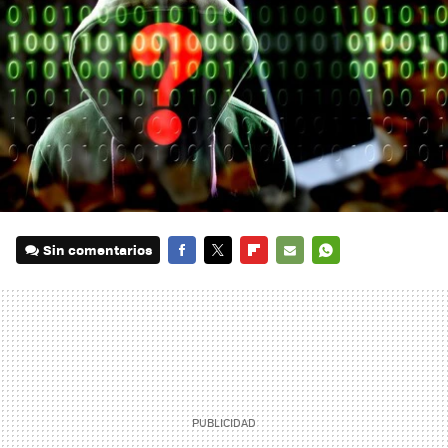
Sin comentarios
FACEBOOK
TWITTER
FLIPBOARD
E-
WHATSAPP
MAIL