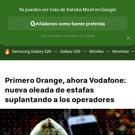
Ya puedes ver más de Xataka Movil en Google
CONECTIVIDAD
MÓVIL Y SOCIEDAD
APLICACIONES
COM
Añádenos como fuente preferida
Solo necesitas una cuenta de Google
×
HOY SE HABLA DE
Samsung Galaxy S26
Galaxy S26
Móviles
Movistar
Primero Orange, ahora Vodafone:
nueva oleada de estafas
suplantando a los operadores