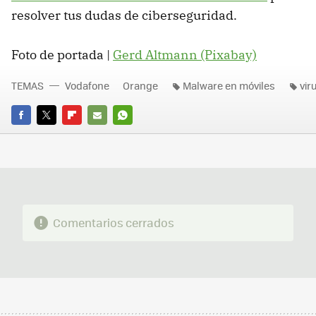
resolver tus dudas de ciberseguridad.
Foto de portada |
Gerd Altmann (Pixabay)
TEMAS
Vodafone
Orange
Malware en móviles
vir
FACEBOOK
TWITTER
FLIPBOARD
E-
WHATSAPP
MAIL
Comentarios cerrados