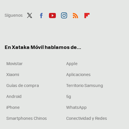
Síguenos
Twit
Fac
You
Inst
RSS
Flip
ter
ebo
tub
agr
boa
ok
e
am
rd
En Xataka Móvil hablamos de...
Movistar
Apple
Xiaomi
Aplicaciones
Guías de compra
Territorio Samsung
Android
5g
iPhone
WhatsApp
Smartphones Chinos
Conectividad y Redes