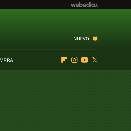
NUEVO
OMPRA
Flipboard
Instagram
Youtube
Twitter