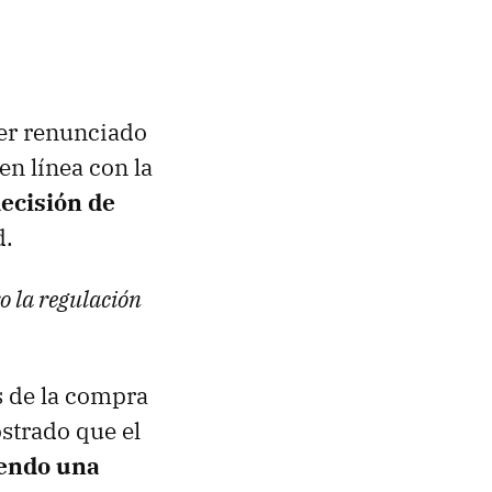
ber renunciado
en línea con la
decisión de
d.
ro la regulación
s de la compra
strado que el
iendo una