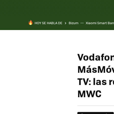
HOY SE HABLA DE
Bizum
Xiaomi Smart Ban
Vodafon
MásMóvil
TV: las 
MWC