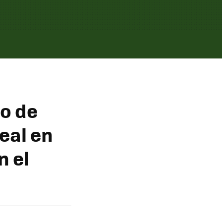
to de
eal en
n el